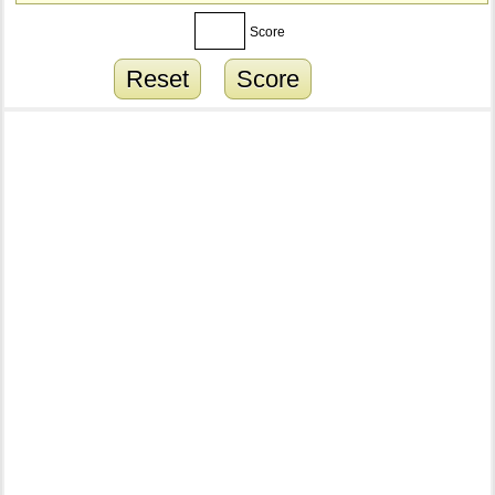
Score
Reset
Score