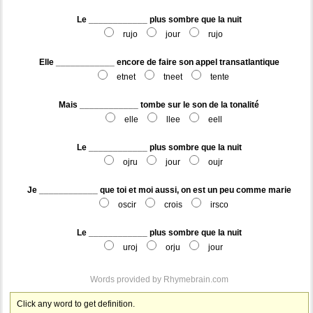
Le ____________ plus sombre que la nuit
rujo
jour
rujo
Elle ____________ encore de faire son appel transatlantique
etnet
tneet
tente
Mais ____________ tombe sur le son de la tonalité
elle
llee
eell
Le ____________ plus sombre que la nuit
ojru
jour
oujr
Je ____________ que toi et moi aussi, on est un peu comme marie
oscir
crois
irsco
Le ____________ plus sombre que la nuit
uroj
orju
jour
Words provided by
Rhymebrain.com
Click any word to get definition.