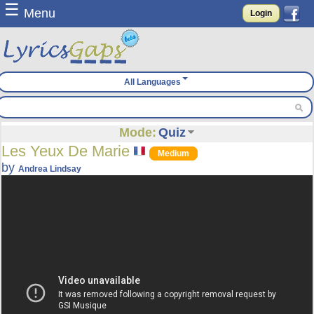
☰
Menu
Login
All Languages
Mode:
Quiz
Les Yeux De Marie
Medium
by
Andrea Lindsay