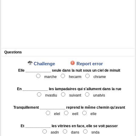
Questions
Challenge
Report error
Elle ____________ seule dans la nuit sous un ciel de minuit
marche
hecarm
chrame
En ____________ les lampadaires qui s'allument dans la rue
nvastiu
suivant
unatvis
Tranquillement ____________ reprend le même chemin qu'avant
elel
eell
elle
Et ____________ les vitrines en face, elle se voit passer
asdn
dans
snda