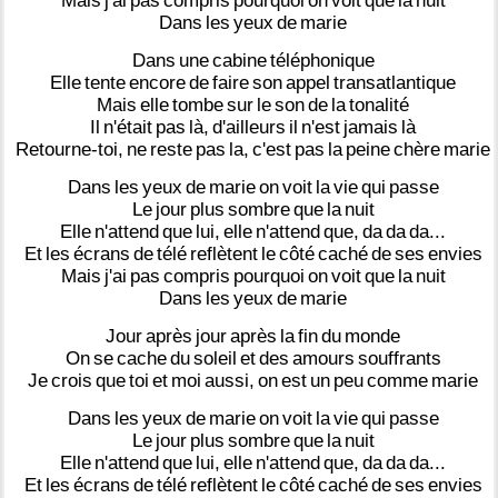
Mais
j'ai
pas
compris
pourquoi
on
voit
que
la
nuit
Dans
les
yeux
de
marie
Dans
une
cabine
téléphonique
Elle
tente
encore
de
faire
son
appel
transatlantique
Mais
elle
tombe
sur
le
son
de
la
tonalité
Il
n'était
pas
là,
d'ailleurs
il
n'est
jamais
là
Retourne-toi,
ne
reste
pas
la,
c'est
pas
la
peine
chère
marie
Dans
les
yeux
de
marie
on
voit
la
vie
qui
passe
Le
jour
plus
sombre
que
la
nuit
Elle
n'attend
que
lui,
elle
n'attend
que,
da
da
da...
Et
les
écrans
de
télé
reflètent
le
côté
caché
de
ses
envies
Mais
j'ai
pas
compris
pourquoi
on
voit
que
la
nuit
Dans
les
yeux
de
marie
Jour
après
jour
après
la
fin
du
monde
On
se
cache
du
soleil
et
des
amours
souffrants
Je
crois
que
toi
et
moi
aussi,
on
est
un
peu
comme
marie
Dans
les
yeux
de
marie
on
voit
la
vie
qui
passe
Le
jour
plus
sombre
que
la
nuit
Elle
n'attend
que
lui,
elle
n'attend
que,
da
da
da...
Et
les
écrans
de
télé
reflètent
le
côté
caché
de
ses
envies