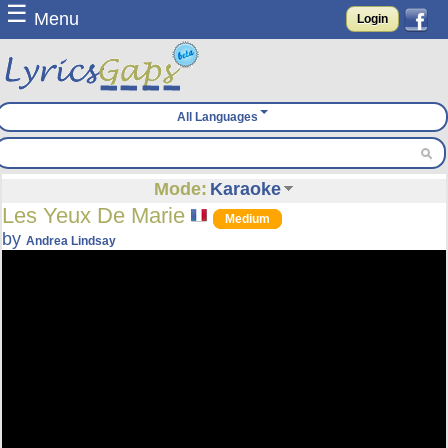
☰
Menu
Login
All Languages
Mode:
Karaoke
Les Yeux De Marie
Medium
by
Andrea Lindsay