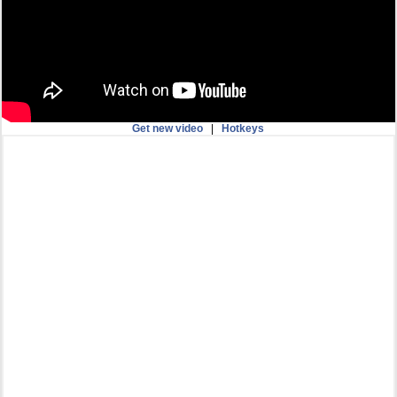
Get new video
|
Hotkeys