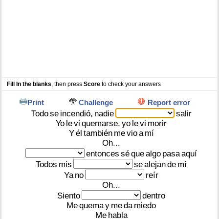
Fill In the blanks
, then press
Score
to check your answers
Print
Challenge
Report error
Todo
se
incendió,
nadie
salir
Yo
le
vi
quemarse,
yo
le
vi
morir
Y
él
también
me
vio
a
mí
Oh...
entonces
sé
que
algo
pasa
aquí
Todos
mis
se
alejan
de
mí
Ya
no
reír
Oh...
Siento
dentro
Me
quema
y
me
da
miedo
Me
habla