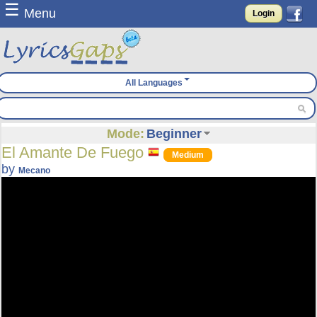
☰
Menu
Login
All Languages
Mode:
Beginner
El Amante De Fuego
Medium
by
Mecano