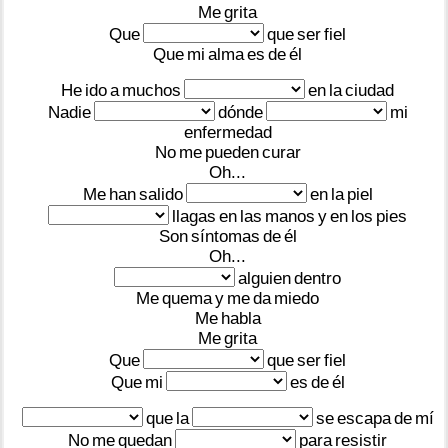
Me
grita
Que
que
ser
fiel
Que
mi
alma
es
de
él
He
ido
a
muchos
en
la
ciudad
Nadie
dónde
mi
enfermedad
No
me
pueden
curar
Oh...
Me
han
salido
en
la
piel
llagas
en
las
manos
y
en
los
pies
Son
síntomas
de
él
Oh...
alguien
dentro
Me
quema
y
me
da
miedo
Me
habla
Me
grita
Que
que
ser
fiel
Que
mi
es
de
él
que
la
se
escapa
de
mí
No
me
quedan
para
resistir