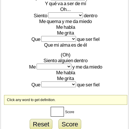
Y
qué
va
a
ser
de
mí
Oh...
Siento
dentro
Me
quema
y
me
da
miedo
Me
habla
Me
grita
Que
que
ser
fiel
Que
mi
alma
es
de
él
(Oh)
Siento
alguien
dentro
Me
y
me
da
miedo
Me
habla
Me
grita
Que
que
ser
fiel
Click any word to get definition.
Score
Reset
Score