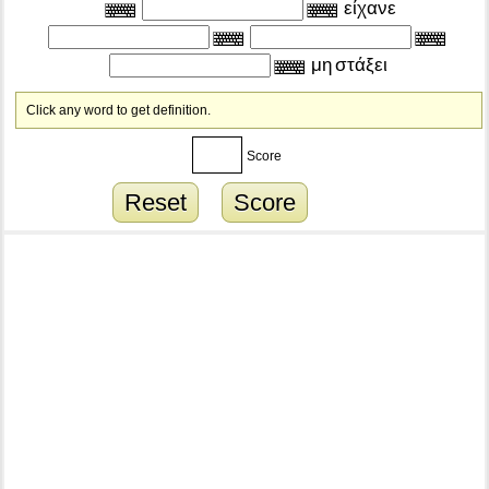
είχανε
μη
στάξει
Click any word to get definition.
Score
Reset
Score