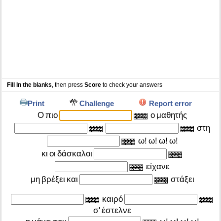
Fill In the blanks
, then press
Score
to check your answers
Print
Challenge
Report error
Ο
πιο
ο
μαθητής
στη
ω!
ω!
ω!
ω!
κι
οι
δάσκαλοι
είχανε
μη
βρέξει
και
στάξει
καιρό
σ'
έστελνε