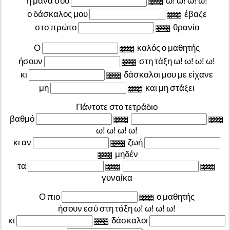
η
μάνα
σου
ω!
ω!
ω!
ω!
ο
δάσκαλος
μου
έβαζε
στο
πρώτο
θρανίο
Ο
καλός
ο
μαθητής
ήσουν
στη
τάξη
ω!
ω!
ω!
ω!
κι
δάσκαλοι
μου
με
είχανε
μη
και
μη
στάξει
Πάντοτε
στο
τετράδιο
βαθμό
ω!
ω!
ω!
ω!
κι
αν
ζωή
μηδέν
τα
γυναίκα
Ο
πιο
ο
μαθητής
ήσουν
εσύ
στη
τάξη
ω!
ω!
ω!
ω!
κι
δάσκαλοι