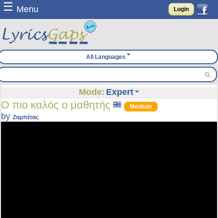
☰
Menu
Login
All Languages
Mode:
Expert
Ο πιο καλός ο μαθητής
Medium
by
Ζαμπέτας