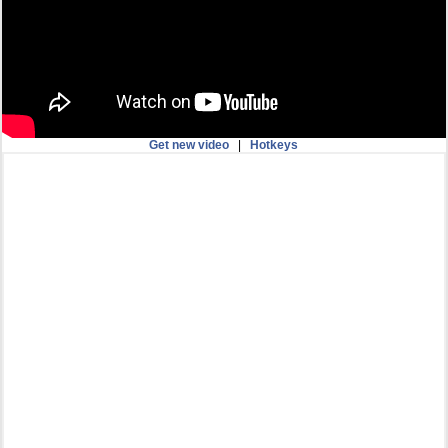
Get new video
|
Hotkeys