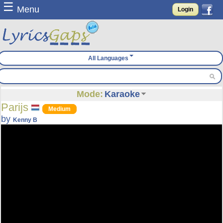
☰
Menu
Login
All Languages
Mode:
Karaoke
Parijs
Medium
by
Kenny B