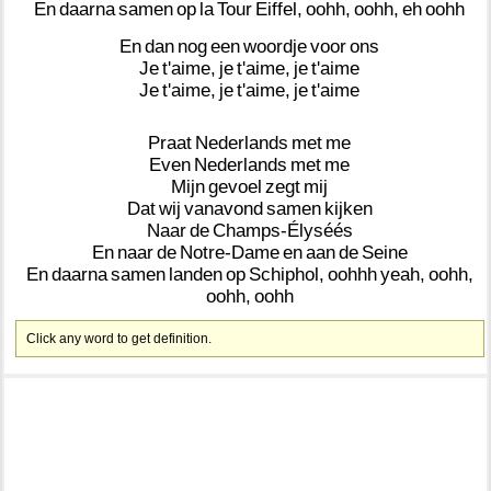
En
daarna
samen
op
la
Tour
Eiffel,
oohh,
oohh,
eh
oohh
En
dan
nog
een
woordje
voor
ons
Je
t'aime,
je
t'aime,
je
t'aime
Je
t'aime,
je
t'aime,
je
t'aime
Praat
Nederlands
met
me
Even
Nederlands
met
me
Mijn
gevoel
zegt
mij
Dat
wij
vanavond
samen
kijken
Naar
de
Champs-Élyséés
En
naar
de
Notre-Dame
en
aan
de
Seine
En
daarna
samen
landen
op
Schiphol,
oohhh
yeah,
oohh,
oohh,
oohh
Click any word to get definition.