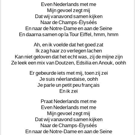
Even
Nederlands
met
me
Mijn
gevoel
zegt
mij
Dat
wij
vanavond
samen
kijken
Naar
de
Champs-Élyséés
En
naar
de
Notre-Dame
en
aan
de
Seine
En
daarna
samen
op
la
Tour
Eiffel,
hmm,
hmm
Ah,
en
ik
voelde
dat
het
goed
zat
Ik
zag
haar
zo
verlegen
lachen
Kan
niet
geloven
dat
het
echt
was,
zij
de
mijne
zijn
Ze
leek
een
mix
van
Doutzen,
Edsilia
en
Anouk,
oohh
Er
gebeurde
iets
met
mij,
toen
zij
zei
Je
suis
néerlandaise,
oohh
Je
parle
un
petit
peu
français
En
ik
zei
Praat
Nederlands
met
me
Even
Nederlands
met
me
Mijn
gevoel
zegt
mij
Dat
wij
vanavond
samen
kijken
Naar
de
Champs-Élyséés
En
naar
de
Notre-Dame
en
aan
de
Seine