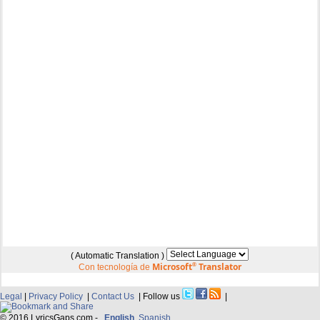
( Automatic Translation )
Microsoft
®
Translator
Con tecnología de
Legal
|
Privacy Policy
|
Contact Us
| Follow us
|
© 2016 LyricsGaps.com -
English
Spanish