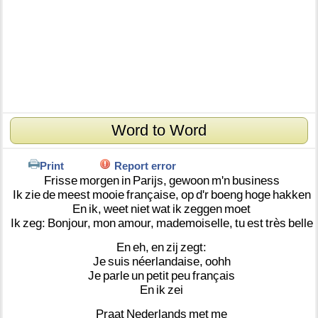
Word to Word
Print
Report error
Frisse
morgen
in
Parijs,
gewoon
m'n
business
Ik
zie
de
meest
mooie
française,
op
d'r
boeng
hoge
hakken
En
ik,
weet
niet
wat
ik
zeggen
moet
Ik
zeg:
Bonjour,
mon
amour,
mademoiselle,
tu
est
très
belle
En
eh,
en
zij
zegt:
Je
suis
néerlandaise,
oohh
Je
parle
un
petit
peu
français
En
ik
zei
Praat
Nederlands
met
me