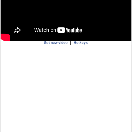
Get new video
|
Hotkeys