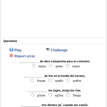
Questions
Play
Challenge
Report error
____________ de obra campesina para tu consumo
mona
anmo
mano
____________ de frio en el medio del verano,
Frente
reetFn
entFre
____________ los lagos, tengo los ríos.
gTone
egTno
Tengo
____________ mis dientes pa` cuando me sonrío.