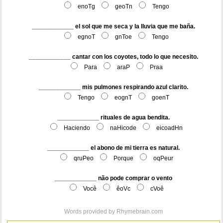
enoTg
geoTn
Tengo
____________ el sol que me seca y la lluvia que me baña.
egnoT
gnToe
Tengo
____________ cantar con los coyotes, todo lo que necesito.
Para
araP
Praa
____________ mis pulmones respirando azul clarito.
Tengo
eognT
goenT
____________ rituales de agua bendita.
Haciendo
naHicode
eicoadHn
____________ el abono de mi tierra es natural.
qruPeo
Porque
oqPeur
____________ não pode comprar o vento
Você
êoVc
cVoê
Words provided by
Rhymebrain.com