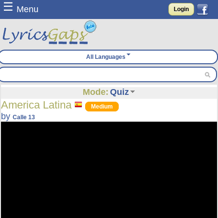
☰
Menu
Login
All Languages
Mode:
Quiz
America Latina
Medium
by
Calle 13