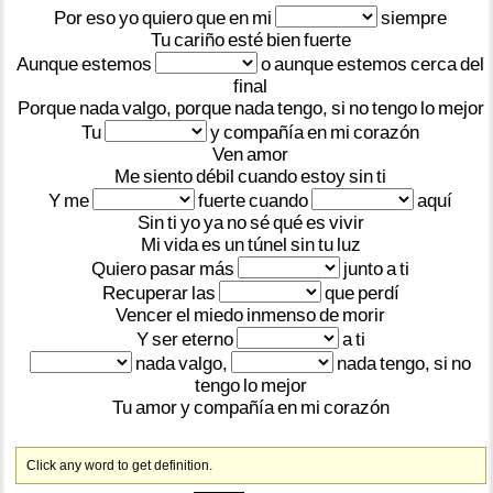
Por
eso
yo
quiero
que
en
mi
siempre
Tu
cariño
esté
bien
fuerte
Aunque
estemos
o
aunque
estemos
cerca
del
final
Porque
nada
valgo,
porque
nada
tengo,
si
no
tengo
lo
mejor
Tu
y
compañía
en
mi
corazón
Ven
amor
Me
siento
débil
cuando
estoy
sin
ti
Y
me
fuerte
cuando
aquí
Sin
ti
yo
ya
no
sé
qué
es
vivir
Mi
vida
es
un
túnel
sin
tu
luz
Quiero
pasar
más
junto
a
ti
Recuperar
las
que
perdí
Vencer
el
miedo
inmenso
de
morir
Y
ser
eterno
a
ti
nada
valgo,
nada
tengo,
si
no
tengo
lo
mejor
Tu
amor
y
compañía
en
mi
corazón
Click any word to get definition.