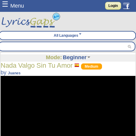
☰
Menu
Login
All Languages
Mode:
Beginner
Nada Valgo Sin Tu Amor
Medium
by
Juanes