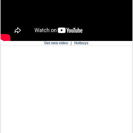
Get new video
|
Hotkeys