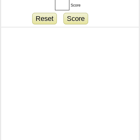
Score
Reset
Score