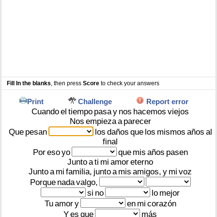
Fill In the blanks
, then press
Score
to check your answers
Print
Challenge
Report error
Cuando
el
tiempo
pasa
y
nos
hacemos
viejos
Nos
empieza
a
parecer
Que
pesan
los
daños
que
los
mismos
años
al
final
Por
eso
yo
que
mis
años
pasen
Junto
a
ti
mi
amor
eterno
Junto
a
mi
familia,
junto
a
mis
amigos,
y
mi
voz
Porque
nada
valgo,
si
no
lo
mejor
Tu
amor
y
en
mi
corazón
Y
es
que
más