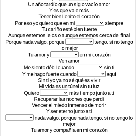
Un
año
tardío
que
un
siglo
vacío
amor
Y
es
que
vale
más
Tener
bien
llenito
el
corazón
Por
eso
yo
quiero
que
en
mi
siempre
Tu
cariño
esté
bien
fuerte
Aunque
estemos
lejos
o
aunque
estemos
cerca
del
final
Porque
nada
valgo,
porque
tengo,
si
no
tengo
lo
mejor
Tu
amor
y
en
mi
corazón
Ven
amor
Me
siento
débil
cuando
sin
ti
Y
me
hago
fuerte
cuando
aquí
Sin
ti
yo
ya
no
sé
qué
es
vivir
Mi
vida
es
un
túnel
sin
tu
luz
Quiero
más
tiempo
junto
a
ti
Recuperar
las
noches
que
perdí
Vencer
el
miedo
inmenso
de
morir
Y
ser
eterno
junto
a
ti
nada
valgo,
porque
nada
tengo,
si
no
tengo
lo
mejor
Tu
amor
y
compañía
en
mi
corazón