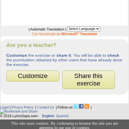
( Automatic Translation )
Microsoft
®
Translator
Con tecnología de
Are you a teacher?
Customize
the exercise or
share it
. You will be able to
check
the punctuation obtained by other users that have already done
the exercise.
Customize
Share this
exercise
Legal
|
Privacy Policy
|
Contact Us
| Follow us
|
© 2016 LyricsGaps.com -
English
Spanish
This site uses cookies. By continuing to browse the site you are
agreeing to our use of cookies