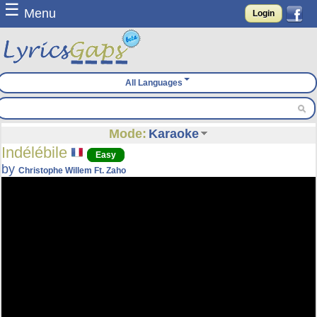
☰
Menu
Login
All Languages
Mode:
Karaoke
Indélébile
Easy
by
Christophe Willem Ft. Zaho