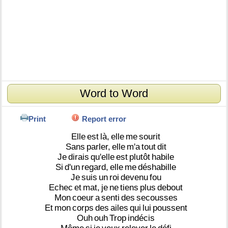
Word to Word
Print
Report error
Elle
est
là,
elle
me
sourit
Sans
parler,
elle
m'a
tout
dit
Je
dirais
qu'elle
est
plutôt
habile
Si
d'un
regard,
elle
me
déshabille
Je
suis
un
roi
devenu
fou
Echec
et
mat,
je
ne
tiens
plus
debout
Mon
coeur
a
senti
des
secousses
Et
mon
corps
des
ailes
qui
lui
poussent
Ouh
ouh
Trop
indécis