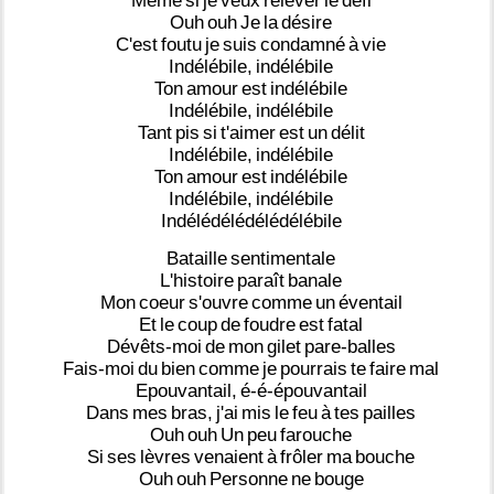
Même
si
je
veux
relever
le
défi
Ouh
ouh
Je
la
désire
C'est
foutu
je
suis
condamné
à
vie
Indélébile,
indélébile
Ton
amour
est
indélébile
Indélébile,
indélébile
Tant
pis
si
t'aimer
est
un
délit
Indélébile,
indélébile
Ton
amour
est
indélébile
Indélébile,
indélébile
Indélédélédélédélébile
Bataille
sentimentale
L'histoire
paraît
banale
Mon
coeur
s'ouvre
comme
un
éventail
Et
le
coup
de
foudre
est
fatal
Dévêts-moi
de
mon
gilet
pare-balles
Fais-moi
du
bien
comme
je
pourrais
te
faire
mal
Epouvantail,
é-é-épouvantail
Dans
mes
bras,
j'ai
mis
le
feu
à
tes
pailles
Ouh
ouh
Un
peu
farouche
Si
ses
lèvres
venaient
à
frôler
ma
bouche
Ouh
ouh
Personne
ne
bouge