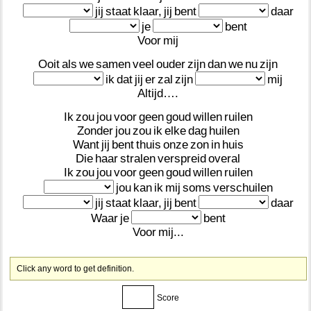
jij
staat
klaar,
jij
bent
daar
je
bent
Voor
mij
Ooit
als
we
samen
veel
ouder
zijn
dan
we
nu
zijn
ik
dat
jij
er
zal
zijn
mij
Altijd….
Ik
zou
jou
voor
geen
goud
willen
ruilen
Zonder
jou
zou
ik
elke
dag
huilen
Want
jij
bent
thuis
onze
zon
in
huis
Die
haar
stralen
verspreid
overal
Ik
zou
jou
voor
geen
goud
willen
ruilen
jou
kan
ik
mij
soms
verschuilen
jij
staat
klaar,
jij
bent
daar
Waar
je
bent
Voor
mij...
Click any word to get definition.
Score