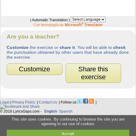
( Automatic Translation )
Microsoft
®
Translator
Con tecnología de
Are you a teacher?
Customize
the exercise or
share it
. You will be able to
check
the punctuation obtained by other users that have already done
the exercise.
Customize
Share this
exercise
Legal
|
Privacy Policy
|
Contact Us
| Follow us
|
© 2016 LyricsGaps.com -
English
Spanish
This site uses cookies. By continuing to browse the site you are
agreeing to our use of cookies
Accept