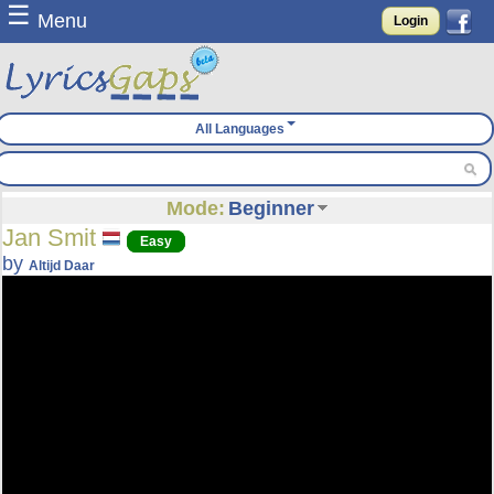
☰
Menu
Login
All Languages
Mode:
Beginner
Jan Smit
Easy
by
Altijd Daar