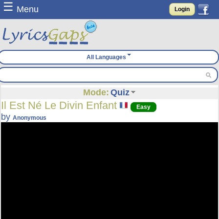
☰
Menu
Login
All Languages
Mode:
Quiz
Il Est Né Le Divin Enfant
Easy
by
Anonymous