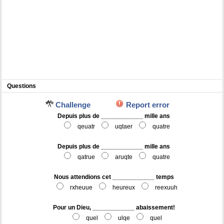
Questions
Challenge
Report error
Depuis plus de ____________ mille ans
qeuatr
uqtaer
quatre
Depuis plus de ____________ mille ans
qatrue
aruqte
quatre
Nous attendions cet ____________ temps
rxheuue
heureux
reexuuh
Pour un Dieu, ____________ abaissement!
quel
ulqe
quel