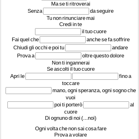
Ma
se
ti
ritroverai
Senza
da
seguire
Tu
non
rinunciare
mai
Credi
in
te
il
tuo
cuore
Fai
quel
che
anche
se
fa
soffrire
Chiudi
gli
occhi
e
poi
tu
andare
Prova
a
oltre
questo
dolore
Non
ti
ingannerai
Se
ascolti
il
tuo
cuore
Apri
le
fino
a
toccare
mano,
ogni
speranza,
ogni
sogno
che
vuoi
poi
ti
porterò
al
cuore
Di
ognuno
di
noi
(...noi)
Ogni
volta
che
non
sai
cosa
fare
Prova
a
volare