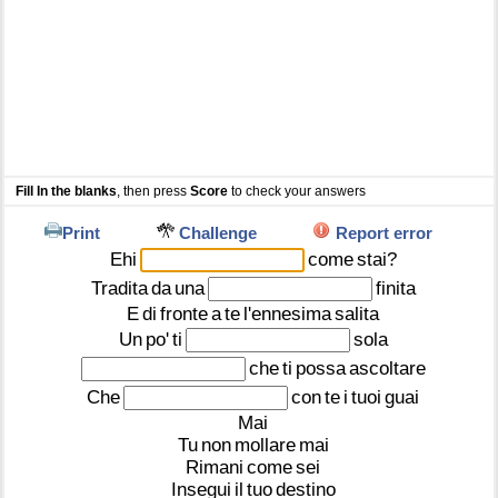
Fill In the blanks
, then press
Score
to check your answers
Print
Challenge
Report error
Ehi
come
stai?
Tradita
da
una
finita
E
di
fronte
a
te
l'ennesima
salita
Un
po'
ti
sola
che
ti
possa
ascoltare
Che
con
te
i
tuoi
guai
Mai
Tu
non
mollare
mai
Rimani
come
sei
Insegui
il
tuo
destino