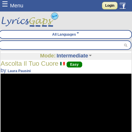
☰
Menu
Login
All Languages
Mode:
Intermediate
Ascolta Il Tuo Cuore
Easy
by
Laura Pausini