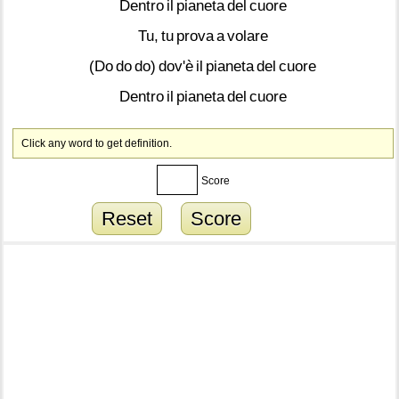
Dentro
il
pianeta
del
cuore
Tu,
tu
prova
a
volare
(Do
do
do)
dov'è
il
pianeta
del
cuore
Dentro
il
pianeta
del
cuore
Click any word to get definition.
Score
Reset
Score