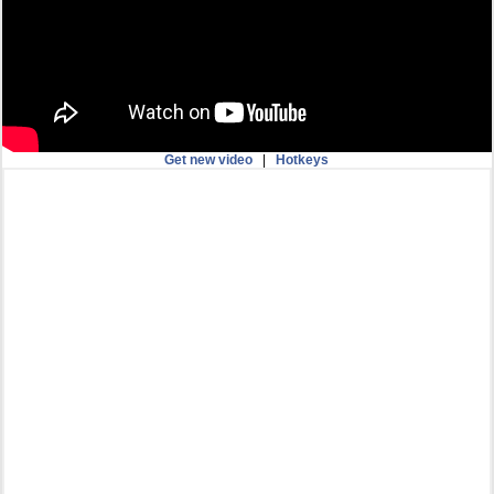
Get new video
|
Hotkeys