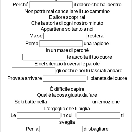
Perché
il
dolore
che
hai
dentro
Non
potrà
mai
cancellare
il
tuo
cammino
E
allora
scoprirai
Che
la
storia
di
ogni
nostro
minuto
Appartiene
soltanto
a
noi
Ma
se
resterai
Persa
una
ragione
In
un
mare
di
perché
te
ascolta
il
tuo
cuore
E
nel
silenzio
troverai
le
parole
gli
occhi
e
poi
tu
lasciati
andare
Prova
a
arrivare
il
pianeta
del
cuore
È
difficile
capire
Qual
è
la
cosa
giusta
da
fare
Se
ti
batte
nella
un'emozione
L'orgoglio
che
ti
piglia
Le
in
cui
il
ti
sveglia
Per
la
di
sbagliare