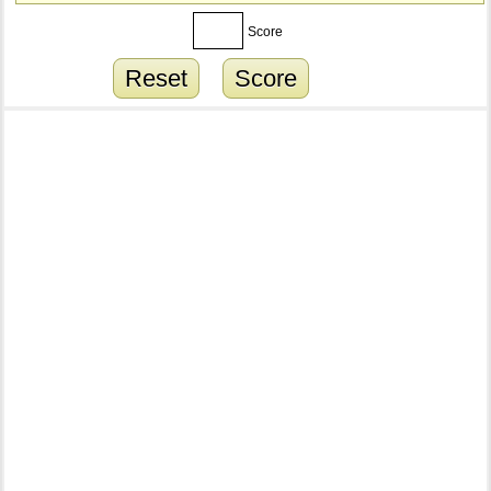
Score
Reset
Score