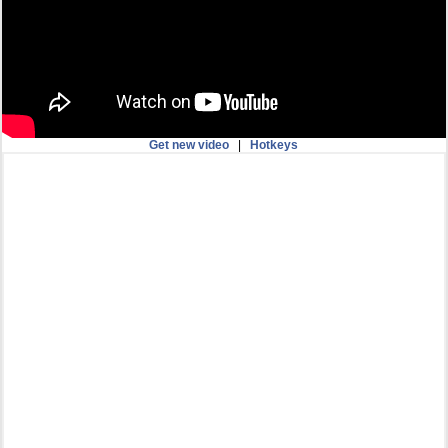
Get new video
|
Hotkeys