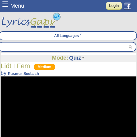
☰
Menu
Login
All Languages
Mode:
Quiz
Lidt I Fem
Medium
by
Rasmus Seebach