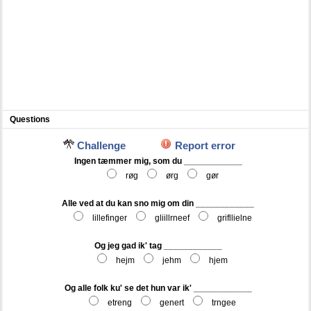
Questions
Challenge
Report error
Ingen tæmmer mig, som du ____________
røg
ørg
gør
Alle ved at du kan sno mig om din ____________
lillefinger
gliillrneef
grifllielne
Og jeg gad ik' tag ____________
hejm
jehm
hjem
Og alle folk ku' se det hun var ik' ____________
etreng
genert
trngee