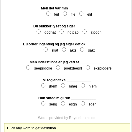
Men det var min ____________
fejl
fjle
eljf
Du slukker lyset og siger ____________
godnat
ngtdao
atodgn
Du orker ingenting og jeg siger det ok ____________
skat
akts
sakt
Men inderst inde er jeg ved at ____________
seeprldoke
poekdeesrl
eksplodere
Vi tog en taxa ____________
jhem
mhej
hjem
Hun smed mig i sin ____________
seng
esgn
sgen
Words provided by
Rhymebrain.com
Click any word to get definition.