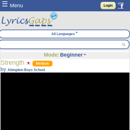
☰
Menu
Login
All Languages
Mode:
Beginner
Strength
Medium
by
Abingdon Boys School