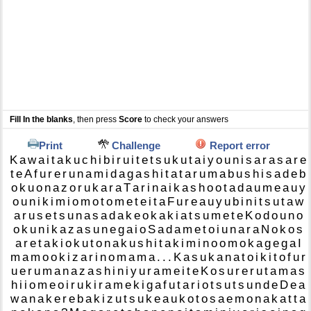
Fill In the blanks
, then press
Score
to check your answers
Print
Challenge
Report error
K
a
w
a
i
t
a
k
u
c
h
i
b
i
r
u
i
t
e
t
s
u
k
u
t
a
i
y
o
u
n
i
s
a
r
a
s
a
r
e
t
e
A
f
u
r
e
r
u
n
a
m
i
d
a
g
a
s
h
i
t
a
t
a
r
u
m
a
b
u
s
h
i
s
a
d
e
b
o
k
u
o
n
a
z
o
r
u
k
a
r
a
T
a
r
i
n
a
i
k
a
s
h
o
o
t
a
d
a
u
m
e
a
u
y
o
u
n
i
k
i
m
i
o
m
o
t
o
m
e
t
e
i
t
a
F
u
r
e
a
u
y
u
b
i
n
i
t
s
u
t
a
w
a
r
u
s
e
t
s
u
n
a
s
a
d
a
k
e
o
k
a
k
i
a
t
s
u
m
e
t
e
K
o
d
o
u
n
o
o
k
u
n
i
k
a
z
a
s
u
n
e
g
a
i
o
S
a
d
a
m
e
t
o
i
u
n
a
r
a
N
o
k
o
s
a
r
e
t
a
k
i
o
k
u
t
o
n
a
k
u
s
h
i
t
a
k
i
m
i
n
o
o
m
o
k
a
g
e
g
a
I
m
a
m
o
o
k
i
z
a
r
i
n
o
m
a
m
a
.
.
.
K
a
s
u
k
a
n
a
t
o
i
k
i
t
o
f
u
r
u
e
r
u
m
a
n
a
z
a
s
h
i
n
i
y
u
r
a
m
e
i
t
e
K
o
s
u
r
e
r
u
t
a
m
a
s
h
i
i
o
m
e
o
i
r
u
k
i
r
a
m
e
k
i
g
a
f
u
t
a
r
i
o
t
s
u
t
s
u
n
d
e
D
e
a
w
a
n
a
k
e
r
e
b
a
k
i
z
u
t
s
u
k
e
a
u
k
o
t
o
s
a
e
m
o
n
a
k
a
t
t
a