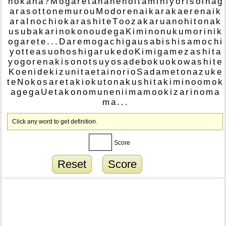
n
o
k
a
n
a
?
M
o
g
a
r
e
t
a
h
a
n
e
n
o
i
t
a
m
i
n
i
y
o
r
i
s
o
i
n
a
g
a
r
a
s
o
t
t
o
n
e
m
u
r
o
u
M
o
d
o
r
e
n
a
i
k
a
r
a
k
a
e
r
e
n
a
i
k
a
r
a
I
n
o
c
h
i
o
k
a
r
a
s
h
i
t
e
T
o
o
z
a
k
a
r
u
a
n
o
h
i
t
o
n
a
k
u
s
u
b
a
k
a
r
i
n
o
k
o
n
o
u
d
e
g
a
K
i
m
i
n
o
n
u
k
u
m
o
r
i
n
i
k
o
g
a
r
e
t
e
.
.
.
D
a
r
e
m
o
g
a
c
h
i
g
a
u
s
a
b
i
s
h
i
s
a
m
o
c
h
i
y
o
t
t
e
a
s
u
o
h
o
s
h
i
g
a
r
u
k
e
d
o
K
i
m
i
g
a
m
e
z
a
s
h
i
t
a
y
o
g
o
r
e
n
a
k
i
s
o
n
o
t
s
u
y
o
s
a
d
e
b
o
k
u
o
k
o
w
a
s
h
i
t
e
K
o
e
n
i
d
e
k
i
z
u
n
i
t
a
e
t
a
i
n
o
r
i
o
S
a
d
a
m
e
t
o
n
a
z
u
k
e
t
e
N
o
k
o
s
a
r
e
t
a
k
i
o
k
u
t
o
n
a
k
u
s
h
i
t
a
k
i
m
i
n
o
o
m
o
k
a
g
e
g
a
U
e
t
a
k
o
n
o
m
u
n
e
n
i
i
m
a
m
o
o
k
i
z
a
r
i
n
o
m
a
m
a
.
.
.
Click any word to get definition.
Score
Reset
Score