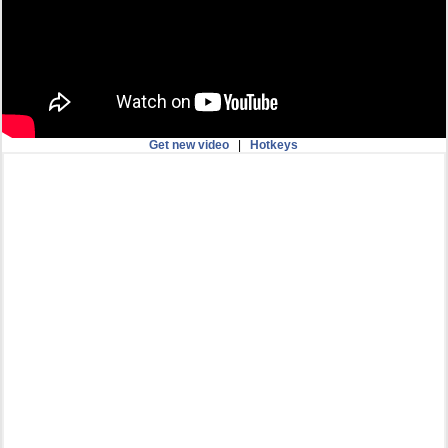
Get new video
|
Hotkeys