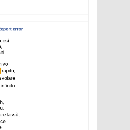
eport error
così
ù,
ni
,
nivo
rapito,
a
volare
infinito.
h,
u,
are
lassù,
ice
e