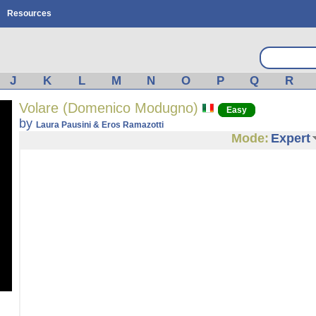
Resources
J
K
L
M
N
O
P
Q
R
Volare (Domenico Modugno)
Easy
by
Laura Pausini & Eros Ramazotti
Mode:
Expert