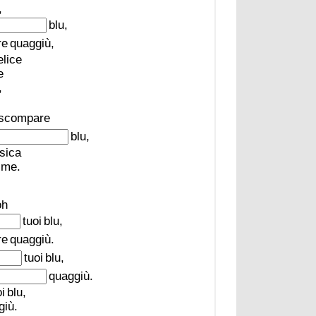
,
blu,
re
quaggiù,
elice
e
,
scompare
blu,
sica
me.
oh
tuoi
blu,
re
quaggiù.
tuoi
blu,
quaggiù.
i
blu,
giù.