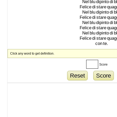
Nel
blu
dipinto
di
b
Felice
di
stare
quag
Nel
blu
dipinto
di
b
Felice
di
stare
quag
Nel
blu
dipinto
di
b
Felice
di
stare
quag
Nel
blu
dipinto
di
b
Felice
di
stare
quag
con
te.
Click any word to get definition.
Score
Reset
Score