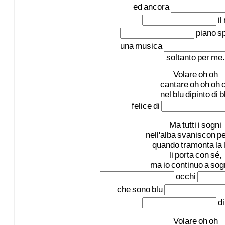
ed
ancora
il
piano
s
una
musica
soltanto
per
me.
Volare
oh
oh
cantare
oh
oh
oh
nel
blu
dipinto
di
b
felice
di
Ma
tutti
i
sogni
nell'alba
svaniscon
pe
quando
tramonta
la
li
porta
con
sé,
ma
io
continuo
a
sog
occhi
che
sono
blu
di
Volare
oh
oh