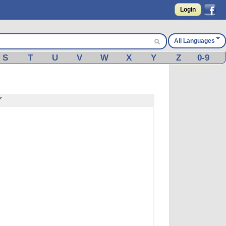
Login
All Languages
S
T
U
V
W
X
Y
Z
0-9