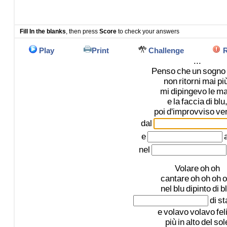
Fill In the blanks
, then press
Score
to check your answers
Play
Print
Challenge
R
...
Penso
che
un
sogno
non
ritorni
mai
pi
mi
dipingevo
le
ma
e
la
faccia
di
blu
poi
d'improvviso
ve
dal
e
nel
Volare
oh
oh
cantare
oh
oh
oh
o
nel
blu
dipinto
di
bl
di
st
e
volavo
volavo
fel
più
in
alto
del
sol