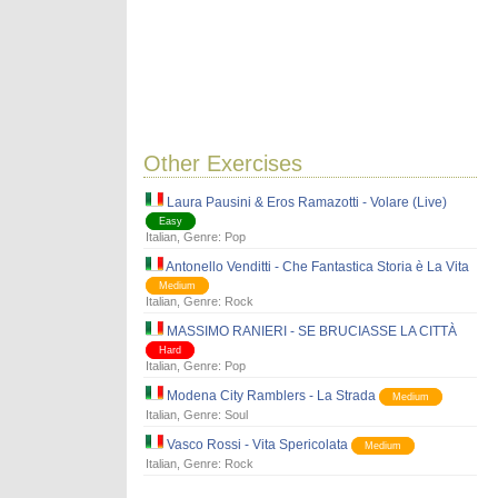
Other Exercises
Laura Pausini & Eros Ramazotti - Volare (Live)
Easy
Italian
, Genre:
Pop
Antonello Venditti - Che Fantastica Storia è La Vita
Medium
Italian
, Genre:
Rock
MASSIMO RANIERI - SE BRUCIASSE LA CITTÀ
Hard
Italian
, Genre:
Pop
Modena City Ramblers - La Strada
Medium
Italian
, Genre:
Soul
Vasco Rossi - Vita Spericolata
Medium
Italian
, Genre:
Rock