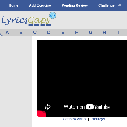
Home
Add Exercise
Pending Review
Challenge
A
B
C
D
E
F
G
H
I
Get new video
|
Hotkeys