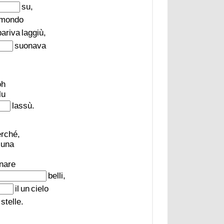
su,
mondo
pariva
laggiù,
suonava
oh
lu
lassù.
rché,
luna
nare
belli,
il
un
cielo
stelle.