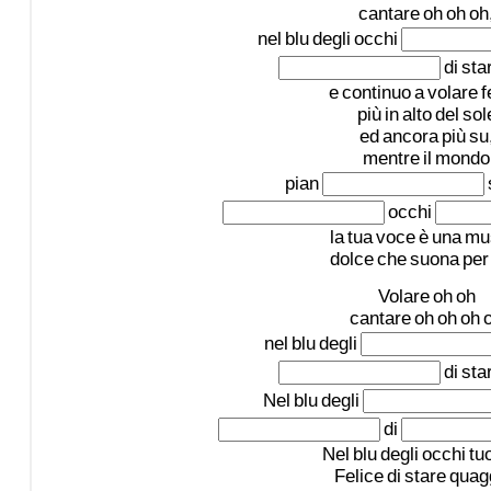
cantare
oh
oh
oh
nel
blu
degli
occhi
di
sta
e
continuo
a
volare
f
più
in
alto
del
sol
ed
ancora
più
su
mentre
il
mondo
pian
occhi
la
tua
voce
è
una
mu
dolce
che
suona
per
Volare
oh
oh
cantare
oh
oh
oh
nel
blu
degli
di
sta
Nel
blu
degli
di
Nel
blu
degli
occhi
tuo
Felice
di
stare
quag