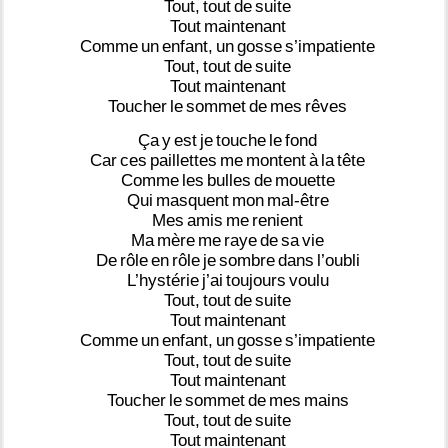
Tout,
tout
de
suite
Tout
maintenant
Comme
un
enfant,
un
gosse
s’impatiente
Tout,
tout
de
suite
Tout
maintenant
Toucher
le
sommet
de
mes
rêves
Ça
y
est
je
touche
le
fond
Car
ces
paillettes
me
montent
à
la
tête
Comme
les
bulles
de
mouette
Qui
masquent
mon
mal-être
Mes
amis
me
renient
Ma
mère
me
raye
de
sa
vie
De
rôle
en
rôle
je
sombre
dans
l’oubli
L’hystérie
j’ai
toujours
voulu
Tout,
tout
de
suite
Tout
maintenant
Comme
un
enfant,
un
gosse
s’impatiente
Tout,
tout
de
suite
Tout
maintenant
Toucher
le
sommet
de
mes
mains
Tout,
tout
de
suite
Tout
maintenant