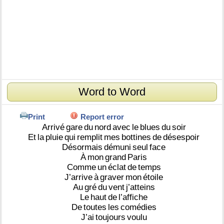
Word to Word
Print
Report error
Arrivé
gare
du
nord
avec
le
blues
du
soir
Et
la
pluie
qui
remplit
mes
bottines
de
désespoir
Désormais
démuni
seul
face
À
mon
grand
Paris
Comme
un
éclat
de
temps
J’arrive
à
graver
mon
étoile
Au
gré
du
vent
j’atteins
Le
haut
de
l’affiche
De
toutes
les
comédies
J’ai
toujours
voulu