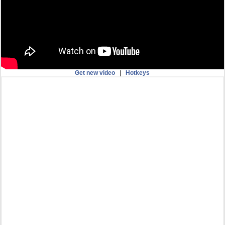
Get new video
|
Hotkeys