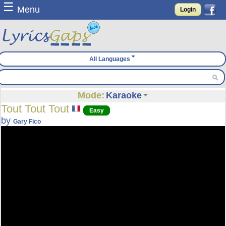
☰
Menu
Login
All Languages
Mode:
Karaoke
Tout Tout Tout
Easy
by
Gary Fico