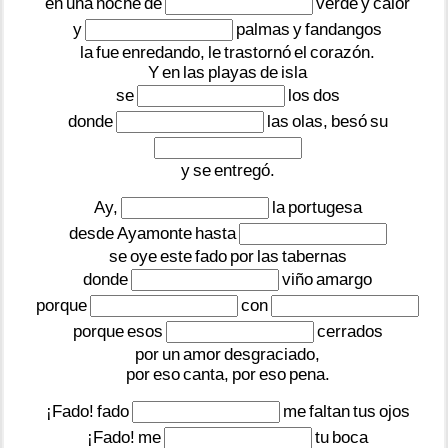
en
una
noche
de
verde
y
calor
y
palmas
y
fandangos
la
fue
enredando,
le
trastornó
el
corazón.
Y
en
las
playas
de
isla
se
los
dos
donde
las
olas,
besó
su
y
se
entregó.
Ay,
la
portugesa
desde
Ayamonte
hasta
se
oye
este
fado
por
las
tabernas
donde
viño
amargo
porque
con
porque
esos
cerrados
por
un
amor
desgraciado,
por
eso
canta,
por
eso
pena.
¡Fado!
fado
me
faltan
tus
ojos
¡Fado!
me
tu
boca