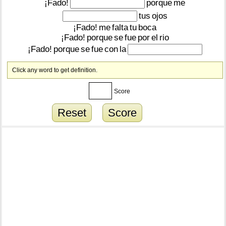
¡Fado!
porque
me
tus
ojos
¡Fado!
me
falta
tu
boca
¡Fado!
porque
se
fue
por
el
rio
¡Fado!
porque
se
fue
con
la
Click any word to get definition.
Score
Reset
Score