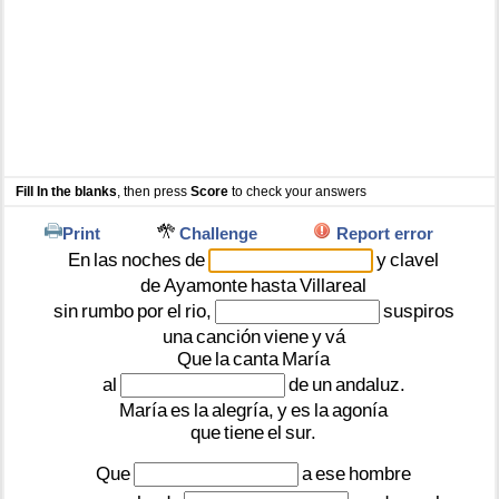
Fill In the blanks
, then press
Score
to check your answers
Print
Challenge
Report error
En
las
noches
de
y
clavel
de
Ayamonte
hasta
Villareal
sin
rumbo
por
el
rio,
suspiros
una
canción
viene
y
vá
Que
la
canta
María
al
de
un
andaluz.
María
es
la
alegría,
y
es
la
agonía
que
tiene
el
sur.
Que
a
ese
hombre