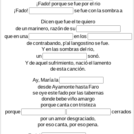
¡Fado!
porque
se
fue
por
el
rio
¡Fado!
se
fue
con
la
sombra
a
Dicen
que
fue
el
te
quiero
de
un
marinero,
razón
de
su
que
en
una
en
los
de
contrabando,
p'al
langostino
se
fue.
Y
en
las
sombras
del
rio,
un
sonó.
Y
de
aquel
sufrimiento,
nació
el
lamento
de
esta
canción.
Ay,
María
la
desde
Ayamonte
hasta
Faro
se
oye
este
fado
por
las
tabernas
donde
bebe
viño
amargo
porque
canta
con
tristeza
porque
cerrados
por
un
amor
desgraciado,
por
eso
canta,
por
eso
pena.