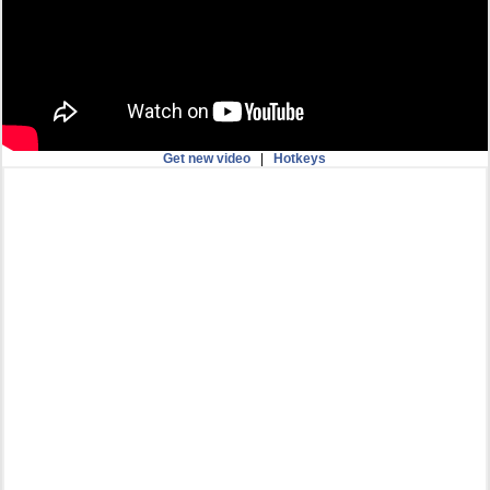
Get new video
|
Hotkeys