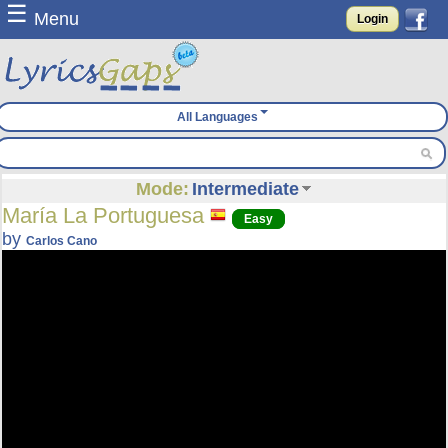
☰
Menu
Login
All Languages
Mode:
Intermediate
María La Portuguesa
Easy
by
Carlos Cano