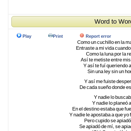
Word to Wor
Play
Print
Report error
Como
un
cuchillo
en
la
ma
Entraste
a
mi
vida
cuando
Como
la
luna
por
la
r
Así
te
metiste
entre
mis
Y
así
te
fuí
queriendo
Sin
una
ley
sin
un
ho
Y
así
me
fuiste
despe
De
cada
sueño
donde
es
Y
nadie
lo
buscab
Y
nadie
lo
planeó
a
En
el
destino
estaba
que
fu
Y
nadie
le
apostaba
a
que
yo
Pero
cupido
se
apiadó
Se
apiadó
de
mí,
se
apia