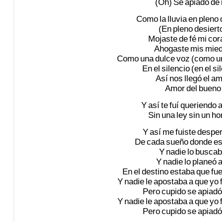
(Oh)
Se
apiadó
de
Como
la
lluvia
en
pleno
(En
pleno
desiert
Mojaste
de
fé
mi
cor
Ahogaste
mis
mie
Como
una
dulce
voz
(como
u
En
el
silencio
(en
el
si
Así
nos
llegó
el
am
Amor
del
bueno
Y
así
te
fuí
queriendo
Sin
una
ley
sin
un
ho
Y
así
me
fuiste
despe
De
cada
sueño
donde
es
Y
nadie
lo
buscab
Y
nadie
lo
planeó
a
En
el
destino
estaba
que
fu
Y
nadie
le
apostaba
a
que
yo
Pero
cupido
se
apiadó
Y
nadie
le
apostaba
a
que
yo
Pero
cupido
se
apiadó