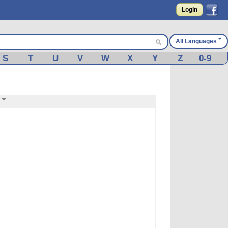
Login
All Languages
S
T
U
V
W
X
Y
Z
0-9