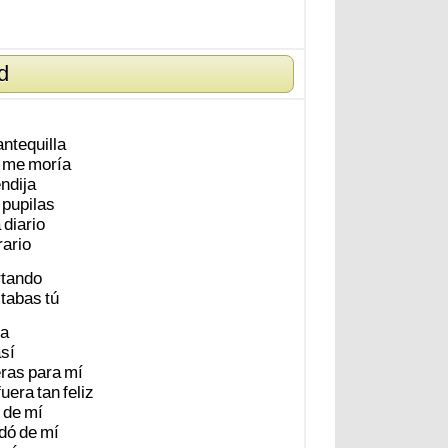
d
ntequilla
me
moría
endija
pupilas
a
diario
rario
rtando
tabas
tú
a
sí
eras
para
mí
fuera
tan
feliz
de
mí
dó
de
mí