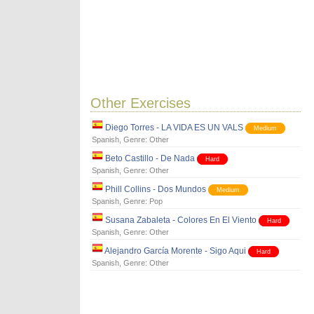
Other Exercises
Diego Torres - LA VIDA ES UN VALS
Medium
Spanish
, Genre:
Other
Beto Castillo - De Nada
Hard
Spanish
, Genre:
Other
Phill Collins - Dos Mundos
Medium
Spanish
, Genre:
Pop
Susana Zabaleta - Colores En El Viento
Hard
Spanish
, Genre:
Other
Alejandro García Morente - Sigo Aqui
Hard
Spanish
, Genre:
Other