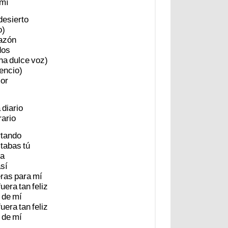
mí
desierto
o)
azón
dos
na
dulce
voz)
lencio)
or
a
diario
rario
rtando
tabas
tú
a
sí
eras
para
mí
fuera
tan
feliz
de
mí
fuera
tan
feliz
de
mí