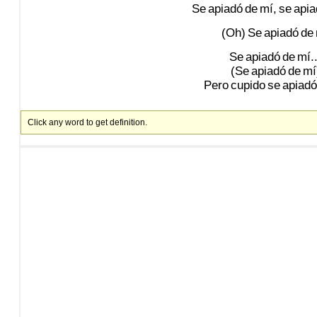
Se
apiadó
de
mí,
se
apia
(Oh)
Se
apiadó
de
Se
apiadó
de
mí..
(Se
apiadó
de
mí
Pero
cupido
se
apiadó
Click any word to get definition.