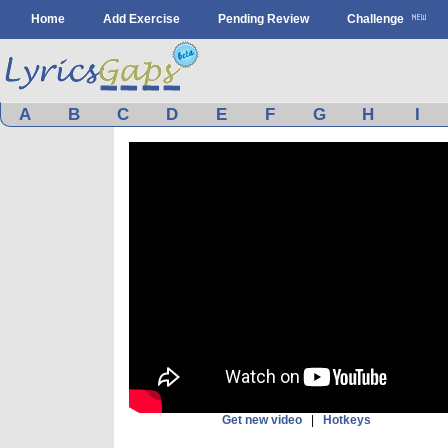
Home
Add Exercise
Pending Review
Challenge
A
B
C
D
E
F
G
H
I
Get new video
|
Hotkeys