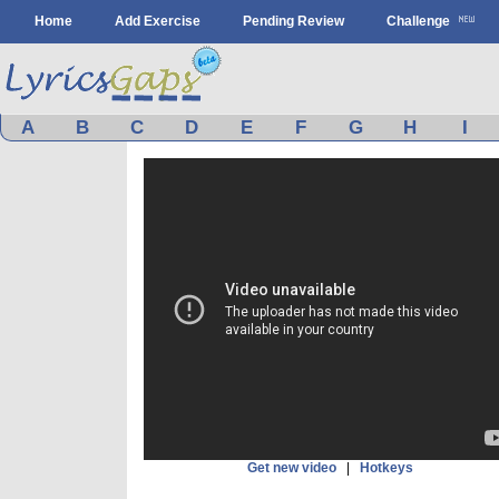
Home
Add Exercise
Pending Review
Challenge
A
B
C
D
E
F
G
H
I
Get new video
|
Hotkeys