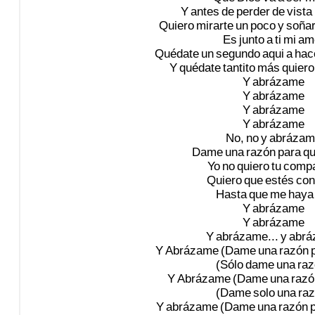
Y
antes
de
perder
de
vista
Quiero
mirarte
un
poco
y
soña
Es
junto
a
ti
mi
am
Quédate
un
segundo
aqui
a
hac
Y
quédate
tantito
más
quiero
Y
abrázame
Y
abrázame
Y
abrázame
Y
abrázame
No,
no
y
abrázam
Dame
una
razón
para
q
Yo
no
quiero
tu
compa
Quiero
que
estés
con
Hasta
que
me
haya
Y
abrázame
Y
abrázame
Y
abrázame...
y
abrá
Y
Abrázame
(Dame
una
razón
(Sólo
dame
una
raz
Y
Abrázame
(Dame
una
razó
(Dame
solo
una
raz
Y
abrázame
(Dame
una
razón