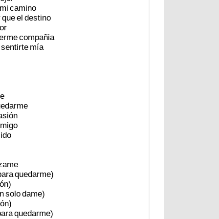
mi
camino
r
que
el
destino
or
erme
compañia
sentirte
mía
e
uedarme
sión
migo
ido
zame
para
quedarme)
ón)
n
solo
dame)
ón)
para
quedarme)