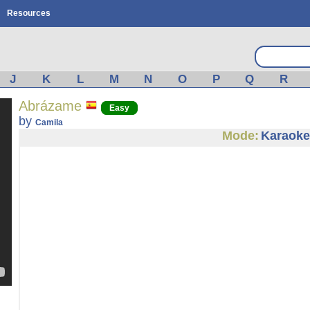
Resources
J
K
L
M
N
O
P
Q
R
Abrázame
Easy
by
Camila
Mode:
Karaoke