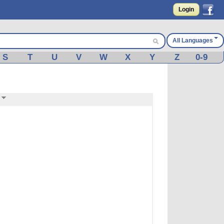
Login
All Languages
S
T
U
V
W
X
Y
Z
0-9