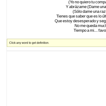
(Yo
no
quiero
tu
compa
Y
abrázame
(Dame
un
(Sólo
dame
una
raz
Tienes
que
saber
que
es
lo
úl
Que
estoy
desesperado
y
seg
No
me
queda
muc
Tiempo
a
mi...
favor
Click any word to get definition.