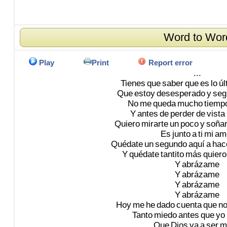
Word to Wor
Play
Print
Report error
...
Tienes
que
saber
que
es
lo
úl
Que
estoy
desesperado
y
seg
No
me
queda
mucho
tiemp
Y
antes
de
perder
de
vista
Quiero
mirarte
un
poco
y
soña
Es
junto
a
ti
mi
am
Quédate
un
segundo
aquí
a
hac
Y
quédate
tantito
más
quiero
Y
abrázame
Y
abrázame
Y
abrázame
Y
abrázame
Hoy
me
he
dado
cuenta
que
n
Tanto
miedo
antes
que
yo
Que
Dios
va
a
ser
m