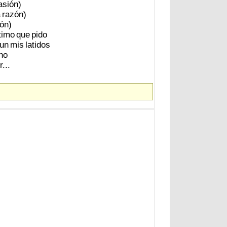
sión)
a
razón)
ón)
timo
que
pido
un
mis
latidos
ho
...