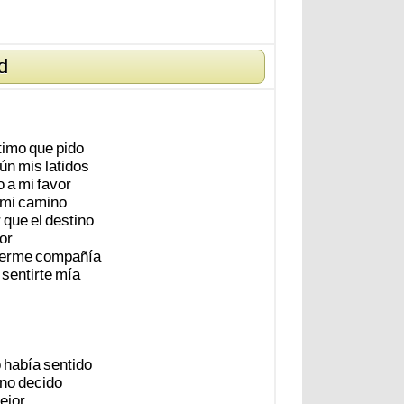
d
timo
que
pido
ún
mis
latidos
o
a
mi
favor
mi
camino
r
que
el
destino
or
erme
compañía
sentirte
mía
o
había
sentido
no
decido
ejor