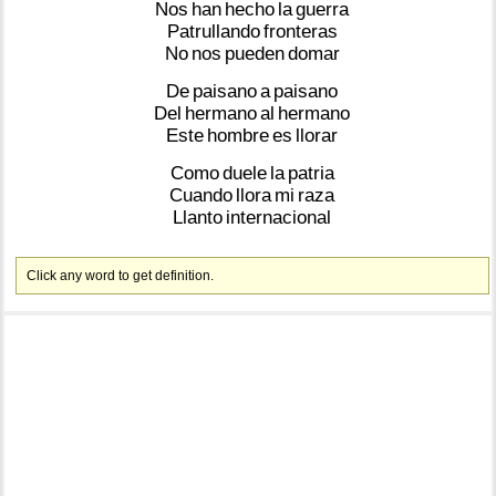
Nos
han
hecho
la
guerra
Patrullando
fronteras
No
nos
pueden
domar
De
paisano
a
paisano
Del
hermano
al
hermano
Este
hombre
es
llorar
Como
duele
la
patria
Cuando
llora
mi
raza
Llanto
internacional
Click any word to get definition.