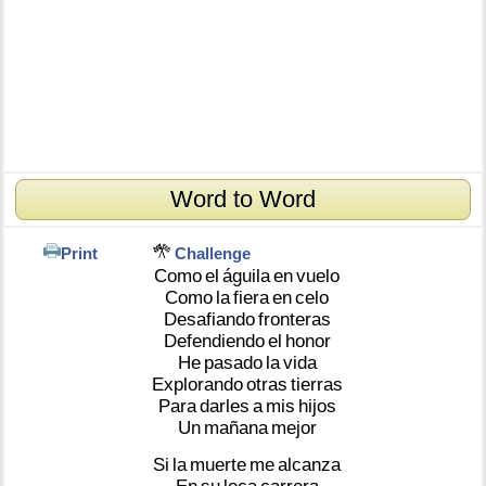
Word to Word
Print
Challenge
Como
el
águila
en
vuelo
Como
la
fiera
en
celo
Desafiando
fronteras
Defendiendo
el
honor
He
pasado
la
vida
Explorando
otras
tierras
Para
darles
a
mis
hijos
Un
mañana
mejor
Si
la
muerte
me
alcanza