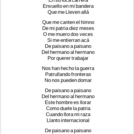
En
su
loca
carrera
Envuelto
en
mi
bandera
Que
me
Lleven
allá
Que
me
canten
el
himno
De
mi
patria
diez
meses
O
me
muero
dos
veces
Si
me
entierran
acá
De
paisano
a
paisano
Del
hermano
al
hermano
Por
querer
trabajar
Nos
han
hecho
la
guerra
Patrullando
fronteras
No
nos
pueden
domar
De
paisano
a
paisano
Del
hermano
al
hermano
Este
hombre
es
llorar
Como
duele
la
patria
Cuando
llora
mi
raza
Llanto
internacional
De
paisano
a
paisano