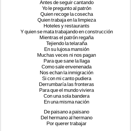
Antes
de
seguir
cantando
Yo
le
pregunto
al
patrón
Quien
recoge
la
cosecha
Quien
trabaja
en
la
limpieza
Hoteles
y
restaurants
Y
quien
se
mata
trabajando
en
construcción
Mientras
el
patrón
regaña
Tejiendo
la
telaraña
En
su
lujosa
mansión
Muchas
veces
ni
nos
pagan
Para
que
sane
la
llaga
Como
sale
envenenada
Nos
echan
la
inmigración
Si
con
mi
canto
pudiera
Derrumbaría
las
fronteras
Para
que
el
mundo
viviera
Con
una
sola
bandera
En
una
misma
nación
De
paisano
a
paisano
Del
hermano
al
hermano
Por
querer
trabajar