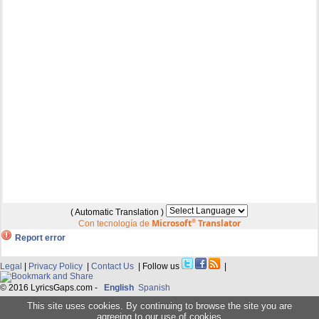
( Automatic Translation )
Microsoft
®
Translator
Con tecnología de
Report error
Legal
|
Privacy Policy
|
Contact Us
| Follow us
|
© 2016 LyricsGaps.com -
English
Spanish
This site uses cookies. By continuing to browse the site you are
agreeing to our use of cookies