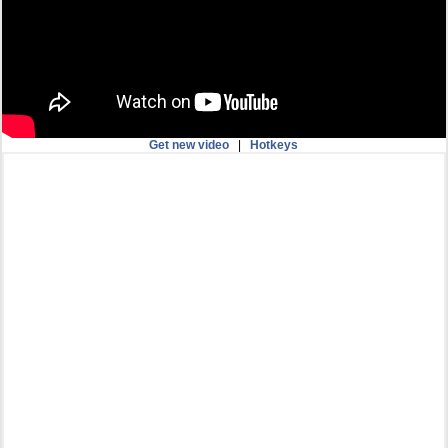
Get new video
|
Hotkeys