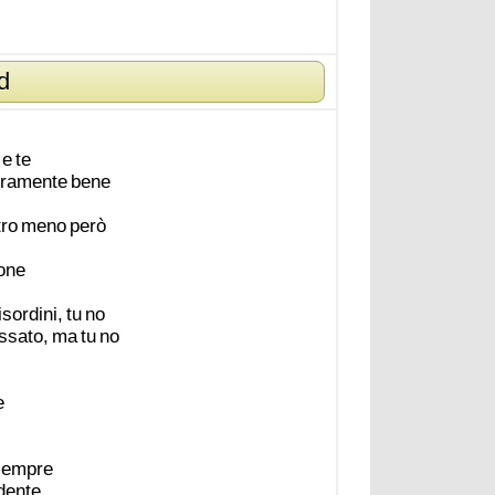
d
e
te
ramente
bene
tro
meno
però
one
isordini,
tu
no
ssato,
ma
tu
no
e
sempre
dente