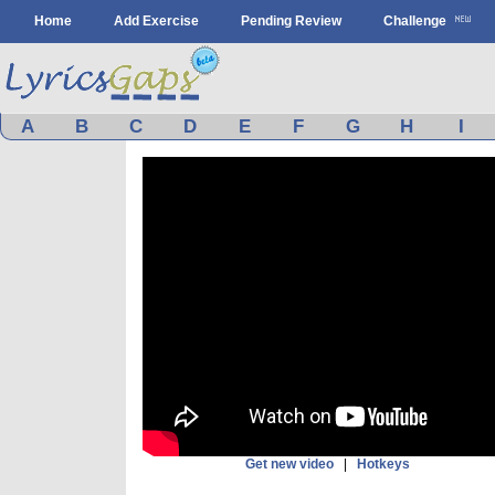
Home
Add Exercise
Pending Review
Challenge
A
B
C
D
E
F
G
H
I
Get new video
|
Hotkeys