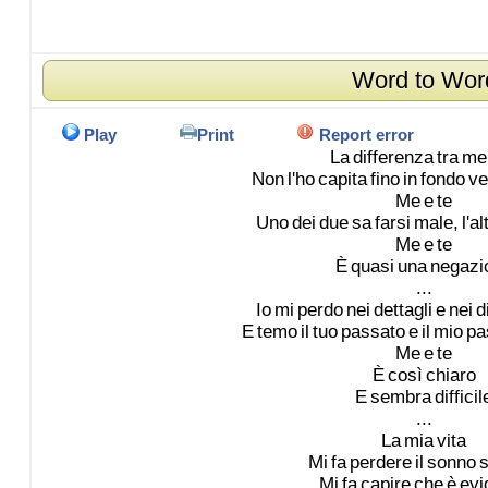
Word to Wor
Play
Print
Report error
La
differenza
tra
me
Non
l'ho
capita
fino
in
fondo
ve
Me
e
te
Uno
dei
due
sa
farsi
male,
l'al
Me
e
te
È
quasi
una
negazi
...
Io
mi
perdo
nei
dettagli
e
nei
d
E
temo
il
tuo
passato
e
il
mio
pa
Me
e
te
È
così
chiaro
E
sembra
difficil
...
La
mia
vita
Mi
fa
perdere
il
sonno
Mi
fa
capire
che
è
evi