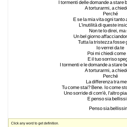
I
tormenti
delle
domande
a
stare
b
A
torturarmi,
a
chied
Perché
E
se
la
mia
vita
ogni
tanto
L'inutilità
di
queste
insi
Non
te
lo
direi,
ma
Un
bel
giorno
affacciando
Tutta
la
tristezza
fosse
Io
verrei
da
te
Poi
mi
chiedi
come
E
il
tuo
sorriso
spe
I
tormenti
e
le
domande
a
stare
b
A
torturarmi,
a
chied
Perché
La
differenza
tra
me
Tu
come
stai?
Bene.
Io
come
st
Uno
sorride
di
com'è,
l'altro
pia
E
penso
sia
belliss
Penso
sia
belliss
Click any word to get definition.