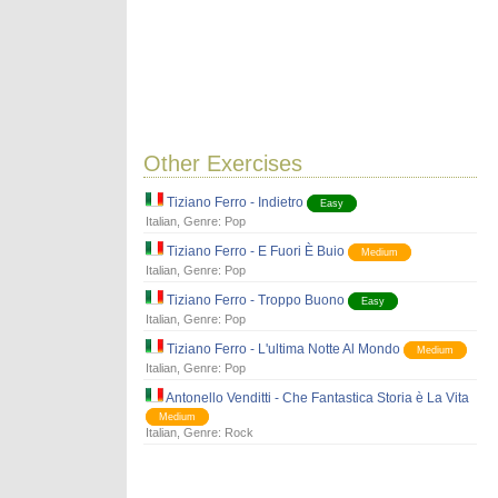
Other Exercises
Tiziano Ferro - Indietro
Easy
Italian
, Genre:
Pop
Tiziano Ferro - E Fuori È Buio
Medium
Italian
, Genre:
Pop
Tiziano Ferro - Troppo Buono
Easy
Italian
, Genre:
Pop
Tiziano Ferro - L'ultima Notte Al Mondo
Medium
Italian
, Genre:
Pop
Antonello Venditti - Che Fantastica Storia è La Vita
Medium
Italian
, Genre:
Rock