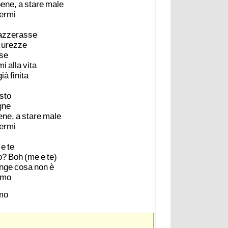
ene,
a
stare
male
ermi
azzerasse
curezze
se
mi
alla
vita
già
finita
sto
gne
ene,
a
stare
male
ermi
e
te
o?
Boh
(me
e
te)
nge
cosa
non
è
imo
imo