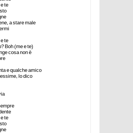
e
te
sto
gne
ene,
a
stare
male
ermi
e
te
o?
Boh
(me
e
te)
nge
cosa
non
è
ore
nta
e
qualche
amico
essime,
lo
dico
via
sempre
dente
e
te
sto
gne