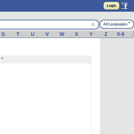
Login
All Languages
S
T
U
V
W
X
Y
Z
0-9