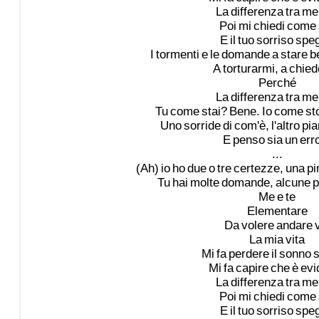
La
differenza
tra
me
Poi
mi
chiedi
come
E
il
tuo
sorriso
spe
I
tormenti
e
le
domande
a
stare
b
A
torturarmi,
a
chied
Perché
La
differenza
tra
me
Tu
come
stai?
Bene.
Io
come
st
Uno
sorride
di
com'è,
l'altro
pia
E
penso
sia
un
err
...
(Ah)
io
ho
due
o
tre
certezze,
una
pi
Tu
hai
molte
domande,
alcune
p
Me
e
te
Elementare
Da
volere
andare
La
mia
vita
Mi
fa
perdere
il
sonno
Mi
fa
capire
che
è
evi
La
differenza
tra
me
Poi
mi
chiedi
come
E
il
tuo
sorriso
spe