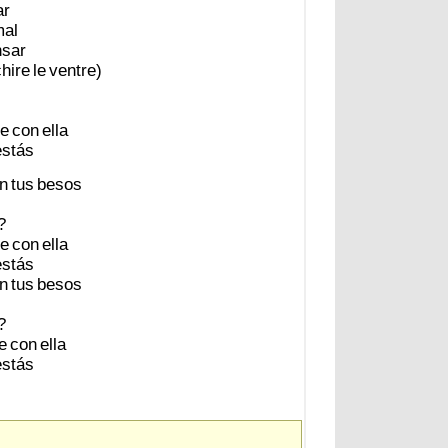
ar
al
sar
hire
le
ventre)
e
con
ella
estás
n
tus
besos
?
e
con
ella
estás
n
tus
besos
?
e
con
ella
estás