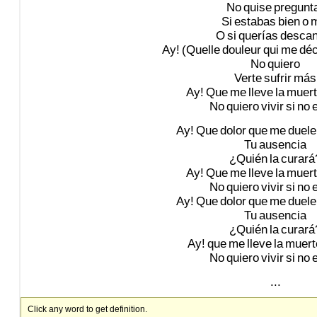
No
quise
pregunt
Si
estabas
bien
o
m
O
si
querías
descan
Ay!
(Quelle
douleur
qui
me
déc
No
quiero
Verte
sufrir
más
Ay!
Que
me
lleve
la
muert
No
quiero
vivir
si
no
Ay!
Que
dolor
que
me
duele
Tu
ausencia
¿Quién
la
curará
Ay!
Que
me
lleve
la
muert
No
quiero
vivir
si
no
Ay!
Que
dolor
que
me
duele
Tu
ausencia
¿Quién
la
curará
Ay!
que
me
lleve
la
muert
No
quiero
vivir
si
no
...
Click any word to get definition.