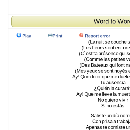
Word to Wor
Play
Print
Report error
(La
nuit
se
couche
t
(Les
fleurs
sont
encore
(C`est
ta
présence
qui
s
(Comme
les
petites
v
(Des
Bateaux
qui
font
n
(Mes
yeux
se
sont
noyés
Ay!
Que
dolor
que
me
duele
Tu
ausencia
¿Quién
la
curará
Ay!
Que
me
lleve
la
muert
No
quiero
vivir
Si
no
estás
Saliste
un
día
norm
Con
prisa
a
trabaj
Apenas
te
comiste
u