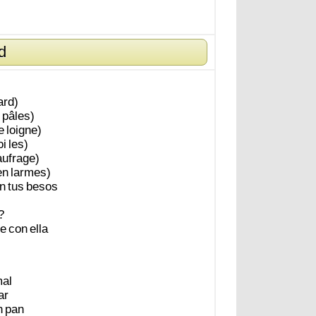
d
ard)
pâles)
e
loigne)
oi
les)
aufrage)
en
larmes)
n
tus
besos
?
e
con
ella
al
ar
n
pan