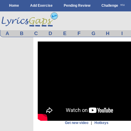
Home
Add Exercise
Pending Review
Challenge
A
B
C
D
E
F
G
H
I
Get new video
|
Hotkeys