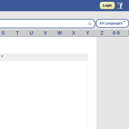
Login
All Languages
S
T
U
V
W
X
Y
Z
0-9