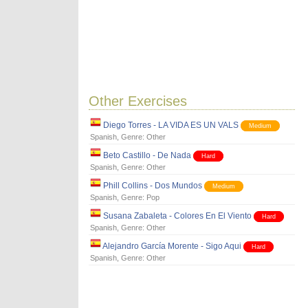
Other Exercises
Diego Torres - LA VIDA ES UN VALS
Medium
Spanish
, Genre:
Other
Beto Castillo - De Nada
Hard
Spanish
, Genre:
Other
Phill Collins - Dos Mundos
Medium
Spanish
, Genre:
Pop
Susana Zabaleta - Colores En El Viento
Hard
Spanish
, Genre:
Other
Alejandro García Morente - Sigo Aqui
Hard
Spanish
, Genre:
Other