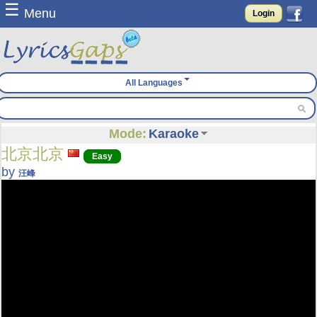
☰
Menu
Login
All Languages
Mode:
Karaoke
北京北京
Easy
by
汪峰