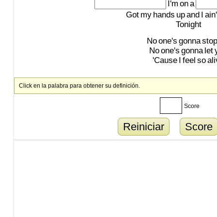
I'm
on
a
Got
my
hands
up
and
I
ain'
Tonight
No
one's
gonna
sto
No
one's
gonna
let
'Cause
I
feel
so
al
Click en la palabra para obtener su definición.
Score
Reiniciar
Score