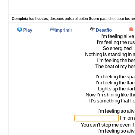
Completa los huecos
, después pulsa el botón
Score
para chequear tus re
Play
Imprimir
Desafío
I'm
feeling
alive
I'm
feeling
the
ru
So
energized
Nothing
is
standing
in
I'm
feeling
the
be
The
beat
of
my
hea
I'm
feeling
the
spa
I'm
feeling
the
fla
Lights
up
the
dar
Now
I'm
shining
like
th
It's
something
that
I
I'm
feeling
so
ali
I'm
on
You
can't
stop
me
even
if
I'm
feeling
so
ali