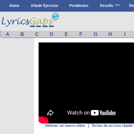
Home
Añadir Ejercicio
Pendientes
Desafío
Re
A
B
C
D
E
F
G
H
I
Obtener un nuevo vídeo
|
Teclas de acceso rápido