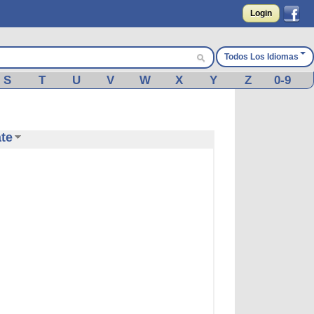
Login
Todos Los Idiomas
S
T
U
V
W
X
Y
Z
0-9
ate