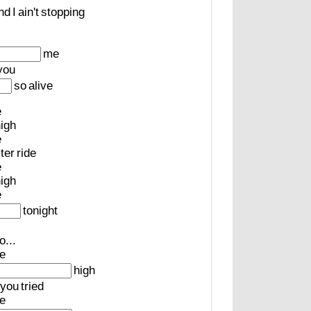
nd
I
ain't
stopping
me
you
so
alive
e
igh
e
ter
ride
e
igh
e
tonight
o...
ve
high
you
tried
ve