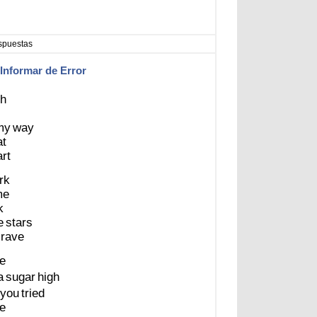
spuestas
Informar de Error
sh
my
way
at
rt
rk
me
k
e
stars
crave
ve
a
sugar
high
you
tried
ve