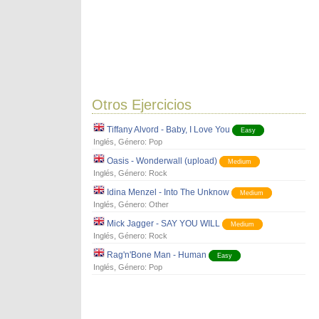
Otros Ejercicios
Tiffany Alvord - Baby, I Love You
Easy
Inglés
, Género:
Pop
Oasis - Wonderwall (upload)
Medium
Inglés
, Género:
Rock
Idina Menzel - Into The Unknow
Medium
Inglés
, Género:
Other
Mick Jagger - SAY YOU WILL
Medium
Inglés
, Género:
Rock
Rag'n'Bone Man - Human
Easy
Inglés
, Género:
Pop