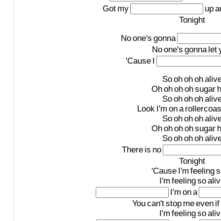
Got
my
up
a
Tonight
No
one's
gonna
No
one's
gonna
let
'Cause
I
So
oh
oh
oh
aliv
Oh
oh
oh
oh
sugar
h
So
oh
oh
oh
aliv
Look
I'm
on
a
rollercoas
So
oh
oh
oh
aliv
Oh
oh
oh
oh
sugar
h
So
oh
oh
oh
aliv
There
is
no
Tonight
'Cause
I'm
feeling
s
I'm
feeling
so
ali
I'm
on
a
You
can't
stop
me
even
if
I'm
feeling
so
ali