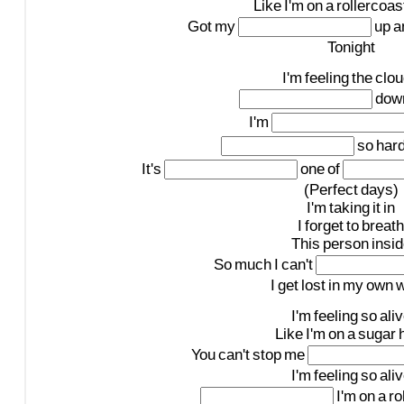
Like
I'm
on
a
rollercoas
Got
my
up
a
Tonight
I'm
feeling
the
clo
dow
I'm
so
har
It's
one
of
(Perfect
days)
I'm
taking
it
in
I
forget
to
breath
This
person
insi
So
much
I
can't
I
get
lost
in
my
own
w
I'm
feeling
so
ali
Like
I'm
on
a
sugar
You
can't
stop
me
I'm
feeling
so
ali
I'm
on
a
ro