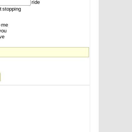
ride
t
stopping
p
me
you
ive