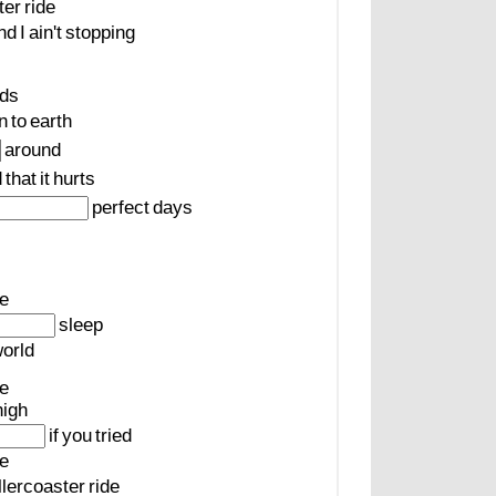
ter
ride
nd
I
ain't
stopping
uds
n
to
earth
around
d
that
it
hurts
perfect
days
de
sleep
orld
ve
high
if
you
tried
ve
llercoaster
ride