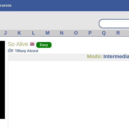
cursos
J
K
L
M
N
O
P
Q
R
So Alive
Easy
de
Tiffany Alvord
Modo:
Intermedi