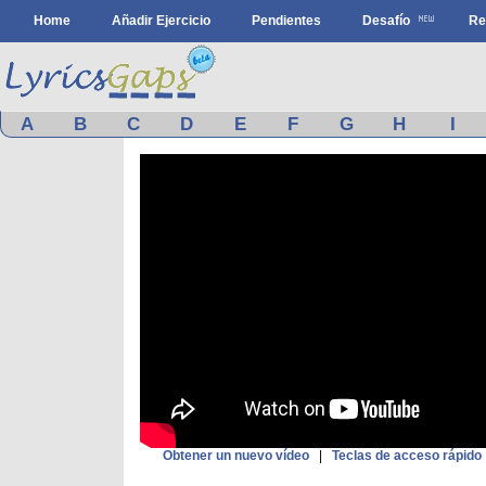
Home
Añadir Ejercicio
Pendientes
Desafío
Re
A
B
C
D
E
F
G
H
I
Obtener un nuevo vídeo
|
Teclas de acceso rápido