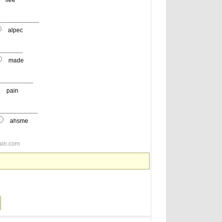
lfee
 ____________
alpec
________
made
____________
pain
 ____________
ahsme
ain.com