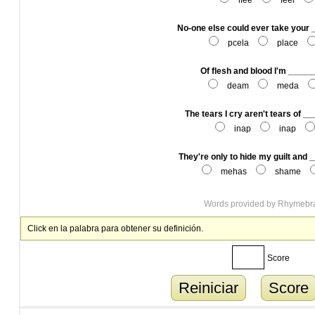
lfee
feel
No-one else could ever take your
pcela
place
Of flesh and blood I'm ____
deam
meda
The tears I cry aren't tears of 
inap
inap
They're only to hide my guilt and
mehas
shame
Words provided by
Rhymebr
Click en la palabra para obtener su definición.
Score
Reiniciar
Score