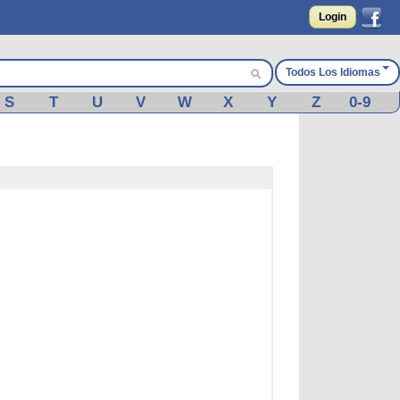
Login
Todos Los Idiomas
S
T
U
V
W
X
Y
Z
0-9