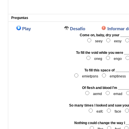
Preguntas
Play
Desafío
Informar d
Come on, baby, dry your ___
seey
eesy
To fill the void while you were 
oneg
engo
To fill this space of _____
emietpsns
emptiness
Of flesh and blood I'm ____
aemd
emad
So many times I looked and saw yo
eafc
face
Nothing could change the way I 