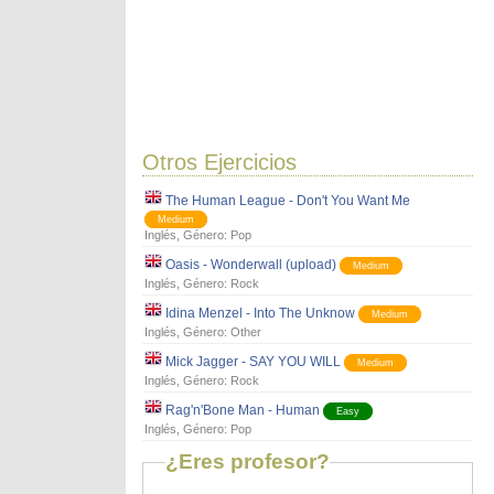
Otros Ejercicios
The Human League - Don't You Want Me
Medium
Inglés
, Género:
Pop
Oasis - Wonderwall (upload)
Medium
Inglés
, Género:
Rock
Idina Menzel - Into The Unknow
Medium
Inglés
, Género:
Other
Mick Jagger - SAY YOU WILL
Medium
Inglés
, Género:
Rock
Rag'n'Bone Man - Human
Easy
Inglés
, Género:
Pop
¿Eres profesor?