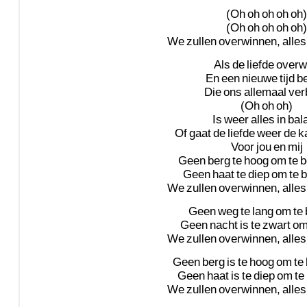
(Oh
oh
oh
oh
oh)
(Oh
oh
oh
oh
oh)
We
zullen
overwinnen,
alles
Als
de
liefde
overw
En
een
nieuwe
tijd
be
Die
ons
allemaal
ver
(Oh
oh
oh)
Is
weer
alles
in
bal
Of
gaat
de
liefde
weer
de
k
Voor
jou
en
mij
Geen
berg
te
hoog
om
te
b
Geen
haat
te
diep
om
te
b
We
zullen
overwinnen,
alles
Geen
weg
te
lang
om
te
Geen
nacht
is
te
zwart
o
We
zullen
overwinnen,
alles
Geen
berg
is
te
hoog
om
te
Geen
haat
is
te
diep
om
te
We
zullen
overwinnen,
alles