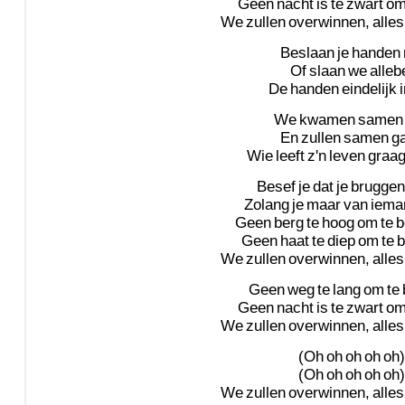
Geen
nacht
is
te
zwart
o
We
zullen
overwinnen,
alles
Beslaan
je
handen
Of
slaan
we
alleb
De
handen
eindelijk
We
kwamen
samen
En
zullen
samen
g
Wie
leeft
z'n
leven
graa
Besef
je
dat
je
bruggen
Zolang
je
maar
van
iema
Geen
berg
te
hoog
om
te
b
Geen
haat
te
diep
om
te
b
We
zullen
overwinnen,
alles
Geen
weg
te
lang
om
te
Geen
nacht
is
te
zwart
o
We
zullen
overwinnen,
alles
(Oh
oh
oh
oh
oh)
(Oh
oh
oh
oh
oh)
We
zullen
overwinnen,
alles