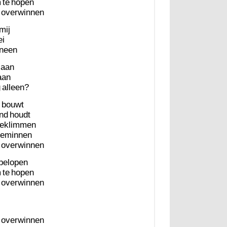
m
te
hopen
overwinnen
mij
ei
ineen
aan
aan
g
alleen?
bouwt
nd
houdt
eklimmen
eminnen
overwinnen
belopen
m
te
hopen
overwinnen
overwinnen