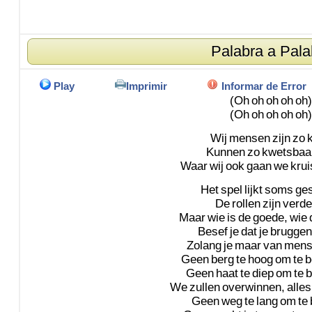
Palabra a Pala
Play
Imprimir
Informar de Error
(Oh
oh
oh
oh
oh)
(Oh
oh
oh
oh
oh)
Wij
mensen
zijn
zo
k
Kunnen
zo
kwetsbaa
Waar
wij
ook
gaan
we
krui
Het
spel
lijkt
soms
ge
De
rollen
zijn
verde
Maar
wie
is
de
goede,
wie
Besef
je
dat
je
bruggen
Zolang
je
maar
van
mens
Geen
berg
te
hoog
om
te
b
Geen
haat
te
diep
om
te
b
We
zullen
overwinnen,
alles
Geen
weg
te
lang
om
te