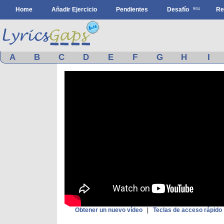
Home
Añadir Ejercicio
Pendientes
Desafío
Re
A
B
C
D
E
F
G
H
I
Obtener un nuevo vídeo
|
Teclas de acceso rápido