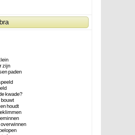
bra
lein
r
zijn
sen
paden
speeld
eld
de
kwade?
bouwt
en
houdt
eklimmen
eminnen
overwinnen
belopen