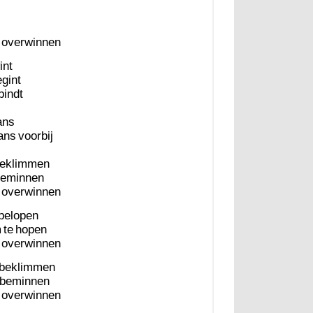
overwinnen
int
gint
bindt
ans
ans
voorbij
eklimmen
eminnen
overwinnen
belopen
m
te
hopen
overwinnen
beklimmen
beminnen
overwinnen