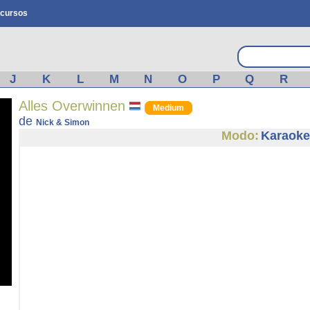
cursos
J
K
L
M
N
O
P
Q
R
Alles Overwinnen
Medium
de
Nick & Simon
Modo:
Karaoke