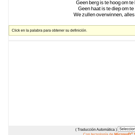
Geen
berg
is
te
hoog
om
te
Geen
haat
is
te
diep
om
te
We
zullen
overwinnen,
alles
Click en la palabra para obtener su definición.
( Traducción Automática )
Microsoft
®
T
Con tecnología de