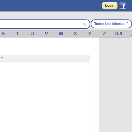
Login
Todos Los Idiomas
S
T
U
V
W
X
Y
Z
0-9