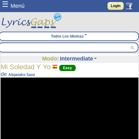
☰
Menú
Login
Todos Los Idiomas
Modo:
Intermediate
Mi Soledad Y Yo
Easy
de
Alejandro Sanz