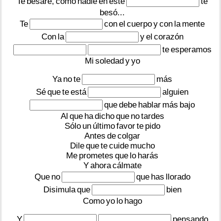
Te
besaré,
como
nadie
en
este
te
besó...
Te
con
el
cuerpo
y
con
la
mente
Con
la
y
el
corazón
te
esperamos
Mi
soledad
y
yo
Ya
no
te
más
Sé
que
te
está
alguien
que
debe
hablar
más
bajo
Al
que
ha
dicho
que
no
tardes
Sólo
un
último
favor
te
pido
Antes
de
colgar
Dile
que
te
cuide
mucho
Me
prometes
que
lo
harás
Y
ahora
cálmate
Que
no
que
has
llorado
Disimula
que
bien
Como
yo
lo
hago
Y
pensando