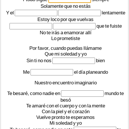
Solamente
que
no
estás
Y
el
lentamente
Estoy
loco
por
que
vuelvas
que
te
fuiste
No
te
irás
a
enamorar
allí
Lo
prometiste
Por
favor,
cuando
puedas
llámame
Que
mi
soledad
y
yo
Sin
ti
no
nos
bien
Me
el
día
planeando
Nuestro
encuentro
imaginario
Te
besaré,
como
nadie
en
mundo
te
besó
Te
amaré
con
el
cuerpo
y
con
la
mente
Con
la
piel
y
el
corazón
Vuelve
pronto
te
esperamos
Mi
soledad
y
yo