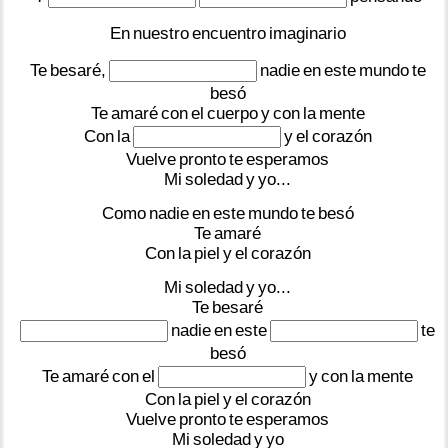
En
nuestro
encuentro
imaginario
Te
besaré,
nadie
en
este
mundo
te
besó
Te
amaré
con
el
cuerpo
y
con
la
mente
Con
la
y
el
corazón
Vuelve
pronto
te
esperamos
Mi
soledad
y
yo...
Como
nadie
en
este
mundo
te
besó
Te
amaré
Con
la
piel
y
el
corazón
Mi
soledad
y
yo...
Te
besaré
nadie
en
este
te
besó
Te
amaré
con
el
y
con
la
mente
Con
la
piel
y
el
corazón
Vuelve
pronto
te
esperamos
Mi
soledad
y
yo