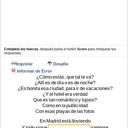
Completa los huecos
, después pulsa el botón
Score
para chequear tus
respuestas
Imprimir
Desafío
Informar de Error
¿Cómo
estás,
que
tal
te
va?
¿Allí­
es
de
día
o
es
de
noche?
¿Es
bonita
esa
ciudad,
para
ir
de
vacaciones?
¿Y
el
hotel
era
verdad
Que
es
tan
romántico
y
lujoso?
Como
en
la
publicidad
Con
esas
playas
de
las
fotos
En
Madrid
está
lloviendo
Y
todo
sigue
siempre