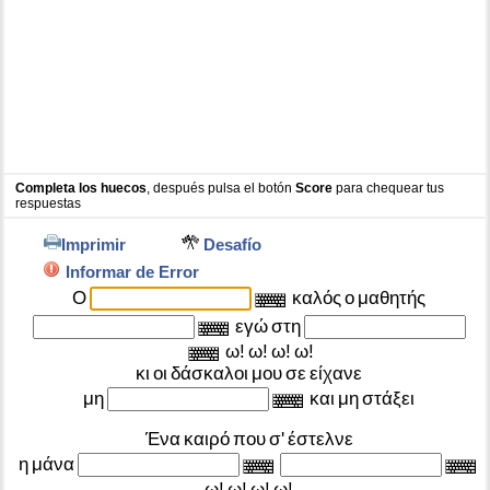
Completa los huecos
, después pulsa el botón
Score
para chequear tus
respuestas
Imprimir
Desafío
Informar de Error
Ο
καλός
ο
μαθητής
εγώ
στη
ω!
ω!
ω!
ω!
κι
οι
δάσκαλοι
μου
σε
είχανε
μη
και
μη
στάξει
Ένα
καιρό
που
σ'
έστελνε
η
μάνα
ω!
ω!
ω!
ω!