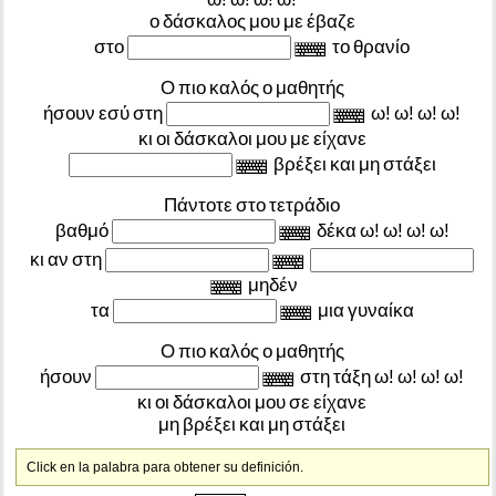
ο
δάσκαλος
μου
με
έβαζε
στο
το
θρανίο
Ο
πιο
καλός
ο
μαθητής
ήσουν
εσύ
στη
ω!
ω!
ω!
ω!
κι
οι
δάσκαλοι
μου
με
είχανε
βρέξει
και
μη
στάξει
Πάντοτε
στο
τετράδιο
βαθμό
δέκα
ω!
ω!
ω!
ω!
κι
αν
στη
μηδέν
τα
μια
γυναίκα
Ο
πιο
καλός
ο
μαθητής
ήσουν
στη
τάξη
ω!
ω!
ω!
ω!
κι
οι
δάσκαλοι
μου
σε
είχανε
μη
βρέξει
και
μη
στάξει
Click en la palabra para obtener su definición.