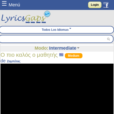
☰
Menú
Login
Todos Los Idiomas
Modo:
Intermediate
Ο πιο καλός ο μαθητής
Medium
de
Ζαμπέτας