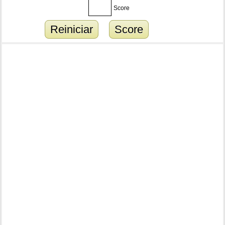
Score
Reiniciar
Score