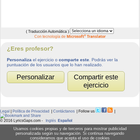
( Traducción Automática )
Microsoft
®
Translator
Con tecnología de
¿Eres profesor?
Personaliza
el ejercicio o
comparte este
. Podrás ver la
puntuación de los usuarios que lo han realizado.
Personalizar
Compartir este
ejercicio
Legal
|
Política de Privacidad
|
Contáctanos
| Follow us
|
© 2016 LyricsGaps.com -
Inglés
Español
Usamos cookies propias y de terceros para mostrar publicidad
personalizada según su navegación. Si continua navegando
consideramos que acepta el uso de cookies