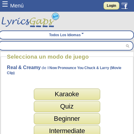
☰
Menú
Login
Todos Los Idiomas
Selecciona un modo de juego
Real & Creamy
de
I Now Pronounce You Chuck & Larry (Movie
Clip)
Karaoke
Quiz
Beginner
Intermediate