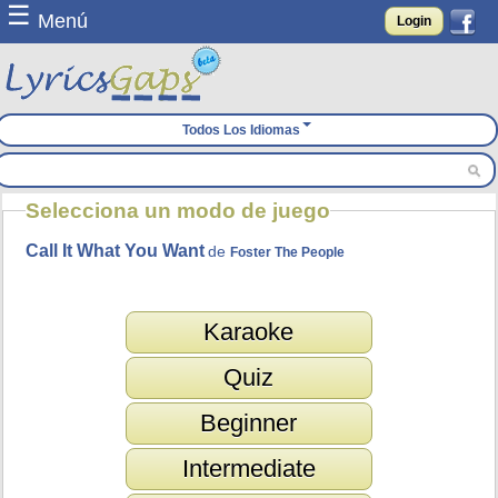
☰
Menú
Login
Todos Los Idiomas
Selecciona un modo de juego
Call It What You Want
de
Foster The People
Karaoke
Quiz
Beginner
Intermediate