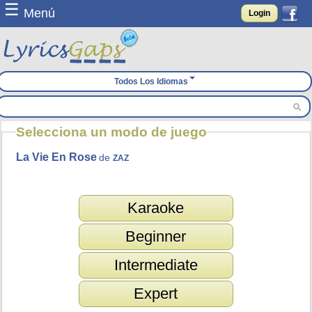
☰
Menú
Login
Todos Los Idiomas
Selecciona un modo de juego
La Vie En Rose
de
ZAZ
Karaoke
Beginner
Intermediate
Expert