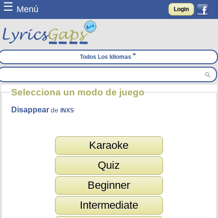
☰
Menú
Login
Todos Los Idiomas
Selecciona un modo de juego
Disappear
de
INXS
Karaoke
Quiz
Beginner
Intermediate