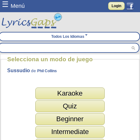
☰
Menú
Login
Todos Los Idiomas
Selecciona un modo de juego
Sussudio
de
Phil Collins
Karaoke
Quiz
Beginner
Intermediate