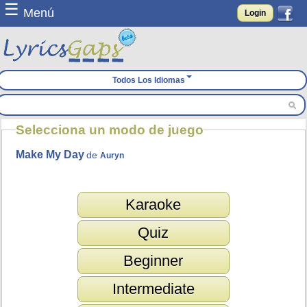
☰
Menú
Login
Todos Los Idiomas
Selecciona un modo de juego
Make My Day
de
Auryn
Karaoke
Quiz
Beginner
Intermediate