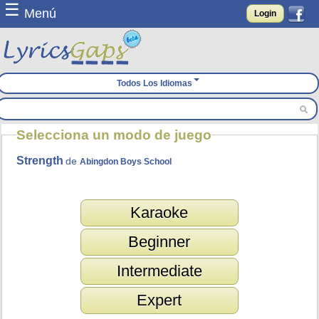
☰
Menú
Login
Todos Los Idiomas
Selecciona un modo de juego
Strength
de
Abingdon Boys School
Karaoke
Beginner
Intermediate
Expert