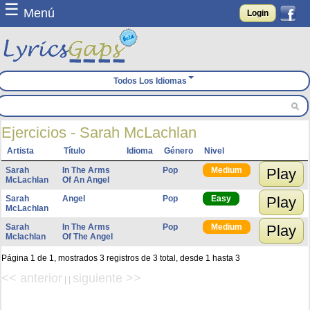
☰
Menú
Login
Todos Los Idiomas
Ejercicios - Sarah McLachlan
Artista
Título
Idioma
Género
Nivel
Sarah
In The Arms
Pop
Medium
Play
McLachlan
Of An Angel
Sarah
Angel
Pop
Easy
Play
McLachlan
Sarah
In The Arms
Pop
Medium
Play
Mclachlan
Of The Angel
Página 1 de 1, mostrados 3 registros de 3 total, desde 1 hasta 3
<< anterior
siguiente >>
| |