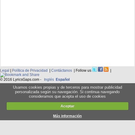
Legal
|
Política de Privacidad
|
Contáctanos
| Follow us
|
© 2016 LyricsGaps.com -
Inglés
Español
Usamos cookies propias y de terceros para mostrar publicidad
personalizada según su navegación. Si continua navegando
consideramos que acepta el uso de cookies
Aceptar
Más información