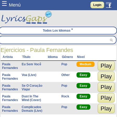
☰
Menú
Login
Todos Los Idiomas
Ejercicios - Paula Fernandes
Artista
Título
Idioma
Género
Nivel
Paula
Eu Sem Você
Pop
Medium
Play
Fernandes
Paula
Voa (Live)
Other
Easy
Play
Fernandes
Paula
Se O Coração
Pop
Easy
Play
Fernandes
Viajar
Paula
Dust In The
Rock
Easy
Play
Fernandes
Wind (Cover)
Paula
Complicados
Pop
Easy
Play
Fernandes
Demais (Live)