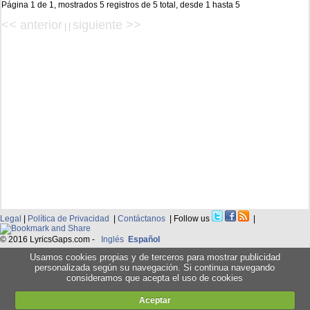
Página 1 de 1, mostrados 5 registros de 5 total, desde 1 hasta 5
<< anterior
siguiente >>
| |
Legal
|
Política de Privacidad
|
Contáctanos
| Follow us
|
© 2016 LyricsGaps.com -
Inglés
Español
Usamos cookies propias y de terceros para mostrar publicidad
personalizada según su navegación. Si continua navegando
consideramos que acepta el uso de cookies
Aceptar