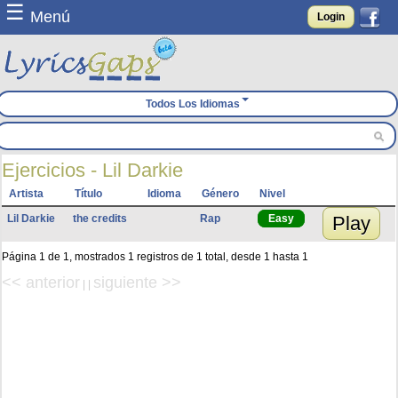
☰
Menú
Login
Todos Los Idiomas
Ejercicios - Lil Darkie
Artista
Título
Idioma
Género
Nivel
Lil Darkie
the credits
Rap
Easy
Play
Página 1 de 1, mostrados 1 registros de 1 total, desde 1 hasta 1
<< anterior
siguiente >>
| |