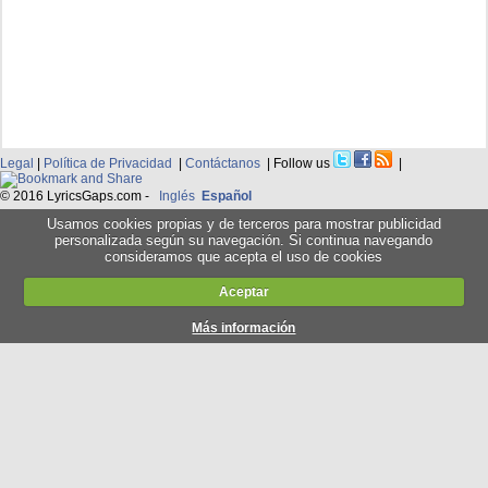
Legal
|
Política de Privacidad
|
Contáctanos
| Follow us
|
© 2016 LyricsGaps.com -
Inglés
Español
Usamos cookies propias y de terceros para mostrar publicidad
personalizada según su navegación. Si continua navegando
consideramos que acepta el uso de cookies
Aceptar
Más información